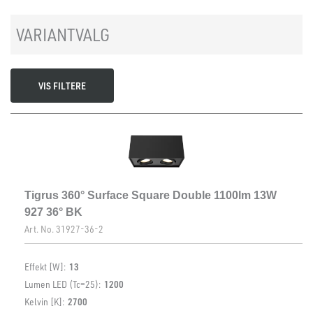
VARIANTVALG
VIS FILTERE
Tigrus 360° Surface Square Double 1100lm 13W
927 36° BK
Art. No.
31927-36-2
Effekt [W]:
13
Lumen LED (Tc=25):
1200
Kelvin [K]:
2700