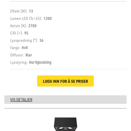
Effekt [W]:
13
Lumen LED (Tc=25):
1200
Kelvin [K]:
2700
CRI [>]:
95
Lysspredning [°]:
36
Farge:
Hvit
Diffusor:
Klar
Lysstyring:
Hurtigkobling
LOGG INN FOR Å SE PRISER
VIS DETALJER