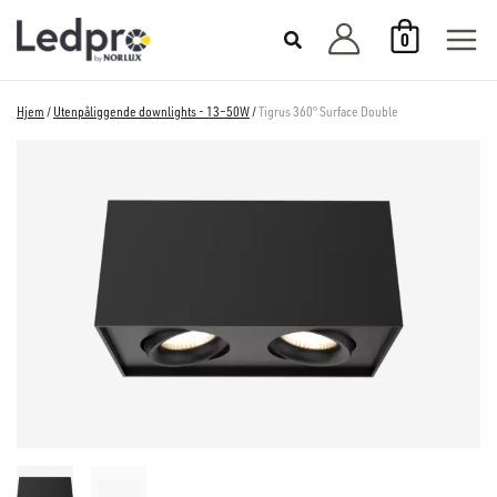
Hopp
0
rett
til
innholdet
Hjem
/
Utenpåliggende downlights - 13–50W
/
Tigrus 360° Surface Double