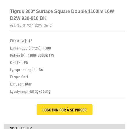
Tigrus 360° Surface Square Double 1100lm 16W
D2W 930-918 BK
Art. No.
31927-D2W-36-2
Effekt [W]:
16
Lumen LED (Tc=25):
1300
Kelvin [K]:
1800-3000K TW
CRI [>]:
95
Lysspredning [°]:
36
Farge:
Sort
Diffusor:
Klar
Lysstyring:
Hurtigkobling
LOGG INN FOR Å SE PRISER
VIS DETALJER