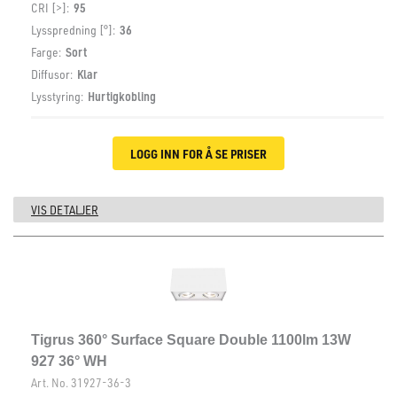
CRI [>]:
95
Lysspredning [°]:
36
Farge:
Sort
Diffusor:
Klar
Lysstyring:
Hurtigkobling
LOGG INN FOR Å SE PRISER
VIS DETALJER
Tigrus 360° Surface Square Double 1100lm 13W
927 36° WH
Art. No.
31927-36-3