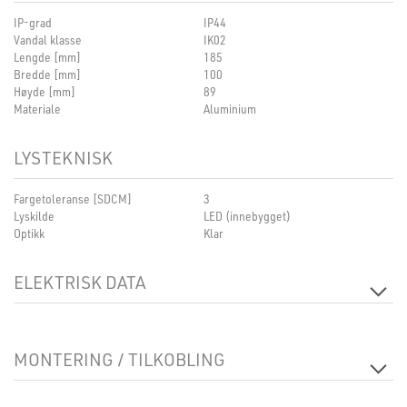
IP-grad
IP44
Vandal klasse
IK02
Lengde [mm]
185
Bredde [mm]
100
Høyde [mm]
89
Materiale
Aluminium
LYSTEKNISK
Fargetoleranse [SDCM]
3
Lyskilde
LED (innebygget)
Optikk
Klar
ELEKTRISK DATA
Spenning [V]
230V 50Hz
Isolasjonsklasse
2
MONTERING / TILKOBLING
Sokkel
N/A
Montering
Utenpåliggende, Tak