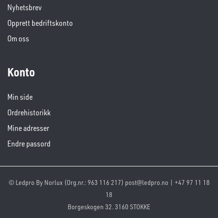
Nyhetsbrev
Opprett bedriftskonto
Om oss
Konto
Min side
Ordrehistorikk
Mine adresser
Endre passord
© Ledpro By Norlux (Org.nr.: 963 116 217) post@ledpro.no | +47 97 11 18
18
Borgeskogen 32. 3160 STOKKE