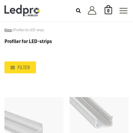
Hopp
0
rett
til
innholdet
Hjem
/
Profiler for LED-strips
Profiler for LED-strips
FILTER