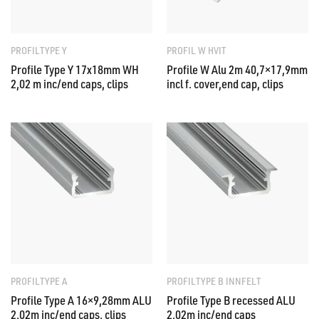
PROFILTYPE Y
PROFIL W HVIT
Profile Type Y 17x18mm WH
Profile W Alu 2m 40,7×17,9mm
2,02 m inc/end caps, clips
incl f. cover,end cap, clips
PROFILTYPE A
PROFILTYPE B INNFELT
Profile Type A 16×9,28mm ALU
Profile Type B recessed ALU
2,02m inc/end caps, clips
2,02m inc/end caps