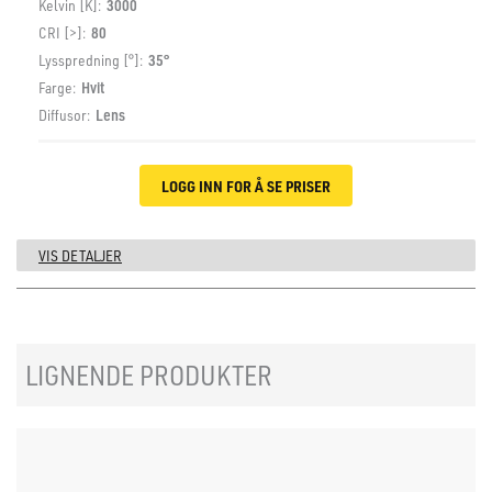
Kelvin [K]:
3000
CRI [>]:
80
Lysspredning [°]:
35°
Farge:
Hvit
Diffusor:
Lens
LOGG INN FOR Å SE PRISER
VIS DETALJER
LIGNENDE PRODUKTER