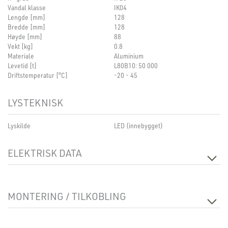
Vandal klasse
IK04
Lengde [mm]
128
Bredde [mm]
128
Høyde [mm]
88
Vekt [kg]
0.8
Materiale
Aluminium
Levetid [t]
L80B10: 50 000
Driftstemperatur [°C]
-20 - 45
LYSTEKNISK
Lyskilde
LED (innebygget)
ELEKTRISK DATA
Spenning [V]
230V 50Hz
Isolasjonsklasse
1
MONTERING / TILKOBLING
Sokkel
N/A
Montering
Tak