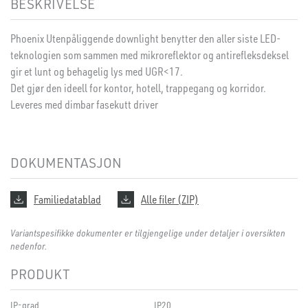
BESKRIVELSE
Phoenix Utenpåliggende downlight benytter den aller siste LED-
teknologien som sammen med mikroreflektor og antirefleksdeksel
gir et lunt og behagelig lys med UGR<17.
Det gjør den ideell for kontor, hotell, trappegang og korridor.
Leveres med dimbar fasekutt driver
DOKUMENTASJON
Familiedatablad
Alle filer (ZIP)
Variantspesifikke dokumenter er tilgjengelige under detaljer i oversikten
nedenfor.
PRODUKT
IP-grad
IP20