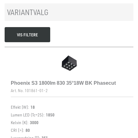
VARIANTVALG
VIS FILTERE
Phoenix S3 1800lm 830 35°18W BK Phasecut
Art. No.
101861-01-2
Effekt [W]:
18
Lumen LED (Tc=25):
1850
Kelvin [K]:
3000
CRI [>]:
80
Lysspredning [°]:
35°