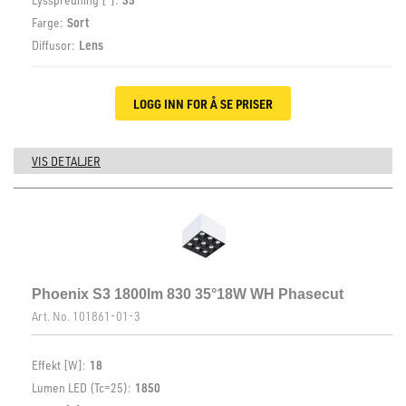
Farge:
Sort
Diffusor:
Lens
LOGG INN FOR Å SE PRISER
VIS DETALJER
Phoenix S3 1800lm 830 35°18W WH Phasecut
Art. No.
101861-01-3
Effekt [W]:
18
Lumen LED (Tc=25):
1850