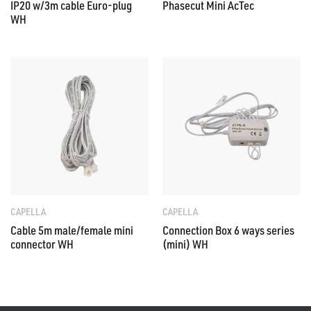
IP20 w/3m cable Euro-plug
Phasecut Mini AcTec
WH
CAPELLA
CAPELLA
Cable 5m male/female mini
Connection Box 6 ways series
connector WH
(mini) WH