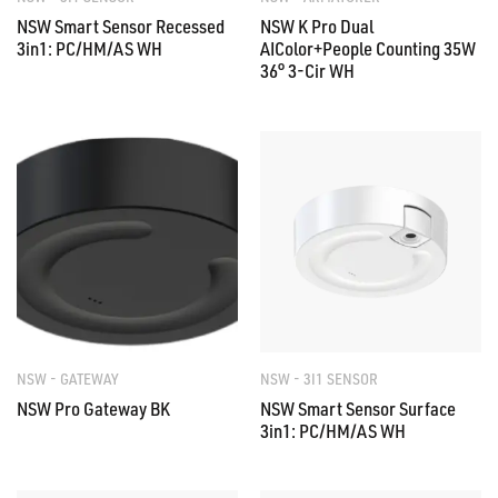
NSW Smart Sensor Recessed
NSW K Pro Dual
3in1: PC/HM/AS WH
AIColor+People Counting 35W
36° 3-Cir WH
NSW - GATEWAY
NSW - 3I1 SENSOR
NSW Pro Gateway BK
NSW Smart Sensor Surface
3in1: PC/HM/AS WH