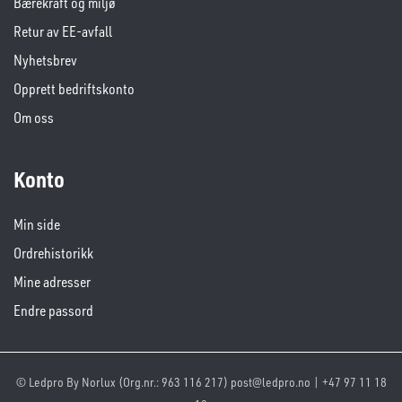
Bærekraft og miljø
Retur av EE-avfall
Nyhetsbrev
Opprett bedriftskonto
Om oss
Konto
Min side
Ordrehistorikk
Mine adresser
Endre passord
© Ledpro By Norlux (Org.nr.: 963 116 217) post@ledpro.no | +47 97 11 18