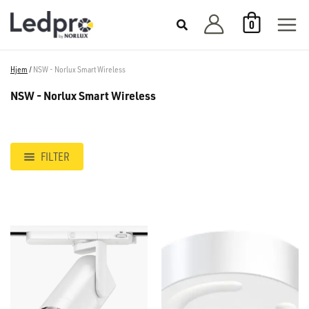
Hopp
0
rett
til
innholdet
Hjem
/
NSW - Norlux Smart Wireless
NSW - Norlux Smart Wireless
FILTER