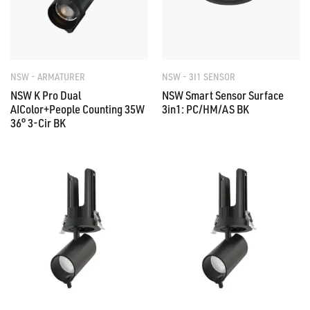
NSW - ARMATURER
NSW - 3I1 SENSOR
NSW K Pro Dual
NSW Smart Sensor Surface
AIColor+People Counting 35W
3in1: PC/HM/AS BK
36° 3-Cir BK