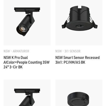
NSW - ARMATURER
NSW - 3I1 SENSOR
NSW K Pro Dual
NSW Smart Sensor Recessed
AIColor+People Counting 35W
3in1: PC/HM/AS BK
24° 3-Cir BK