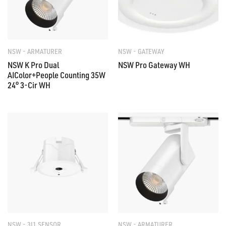
NSW - ARMATURER
NSW - GATEWAY
NSW K Pro Dual
NSW Pro Gateway WH
AIColor+People Counting 35W
24° 3-Cir WH
NSW - 3I1 SENSOR
NSW - ARMATURER