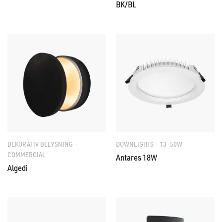
BK/BL
DEKORATIV BELYSNING –
DOWNLIGHTS - 13–50W
COMMERCIAL
Antares 18W
Algedi