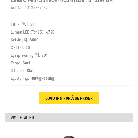
Leila C Midi Surface 4750lm 830 70° 31W BK
Art. No.
101365-70-2
Effekt [W]:
31
Lumen LED (Tc=25):
4750
Kelvin [K]:
3000
CRI [>]:
80
Lysspredning [°]:
70°
Farge:
Sort
Diffusor:
Klar
Lysstyring:
Hurtigkobling
LOGG INN FOR Å SE PRISER
VIS DETALJER