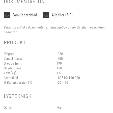
DOKUMENTASJON
Familiedatablad
Alle filer (ZIP)
Variantspesifikke dokumenter er tilgjengelige under detaljer i oversikten
nedenfor.
PRODUKT
IP-grad
IP20
Vandal klasse
IK00
Bredde [mm]
190
Høyde [mm]
150
Vekt [kg]
1.5
Levetid [t]
L80B10: 100 000
Driftstemperatur [°C]
-25 - 50
LYSTEKNISK
Optikk
Klar