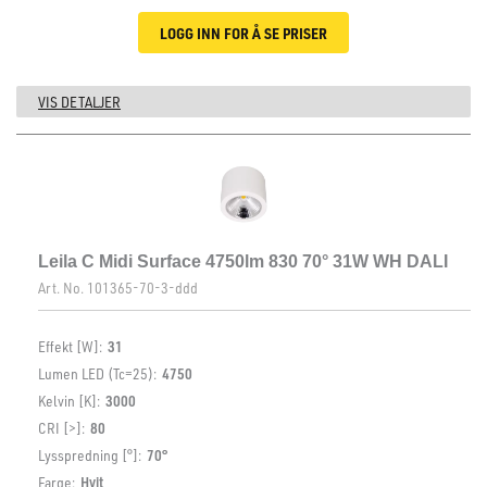
LOGG INN FOR Å SE PRISER
VIS DETALJER
Leila C Midi Surface 4750lm 830 70° 31W WH DALI
Art. No.
101365-70-3-ddd
Effekt [W]:
31
Lumen LED (Tc=25):
4750
Kelvin [K]:
3000
CRI [>]:
80
Lysspredning [°]:
70°
Farge:
Hvit