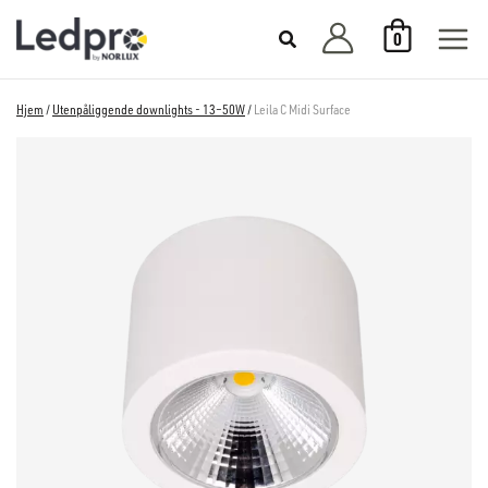
Hopp
0
rett
til
innholdet
Hjem
/
Utenpåliggende downlights - 13–50W
/
Leila C Midi Surface