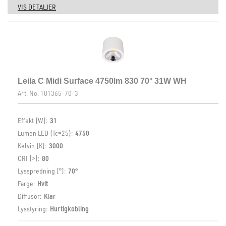
VIS DETALJER
Leila C Midi Surface 4750lm 830 70° 31W WH
Art. No.
101365-70-3
Effekt [W]:
31
Lumen LED (Tc=25):
4750
Kelvin [K]:
3000
CRI [>]:
80
Lysspredning [°]:
70°
Farge:
Hvit
Diffusor:
Klar
Lysstyring:
Hurtigkobling