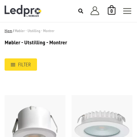
Hopp
0
rett
til
innholdet
Hjem
/
Møbler - Utstilling - Montrer
Møbler - Utstilling - Montrer
FILTER