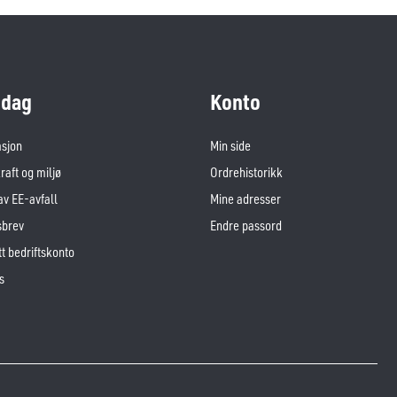
dag
Konto
asjon
Min side
aft og miljø
Ordrehistorikk
av EE-avfall
Mine adresser
sbrev
Endre passord
t bedriftskonto
s