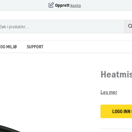
Opprett
konto
OG MILJØ
SUPPORT
Heatmis
Les mer
LOGG INN 