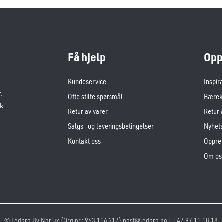
Få hjelp
Opp
Kundeservice
Inspir
.
Ofte stilte spørsmål
Bærekr
sk
Retur av varer
Retur 
Salgs- og leveringsbetingelser
Nyhet
Kontakt oss
Oppret
Om os
© Ledpro By Norlux (Org.nr.: 963 116 217) post@ledpro.no | +47 97 11 18 18