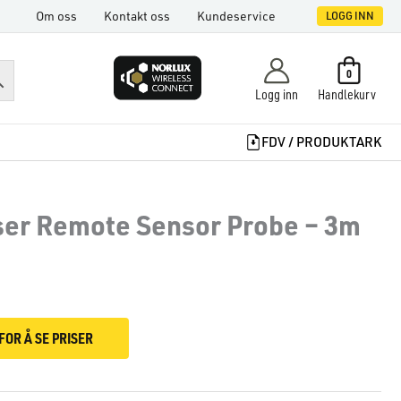
Om oss
Kontakt oss
Kundeservice
LOGG INN
0
Logg inn
Handlekurv
FDV / PRODUKTARK
er Remote Sensor Probe – 3m
FOR Å SE PRISER