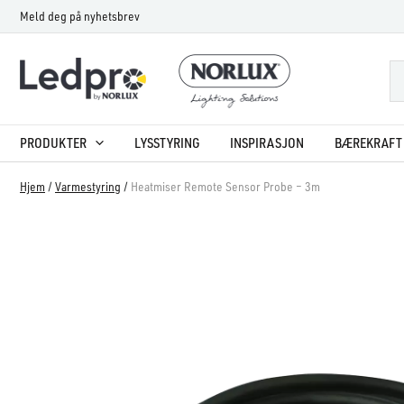
Hopp
Meld deg på nyhetsbrev
rett
til
innholdet
PRODUKTER
LYSSTYRING
INSPIRASJON
BÆREKRAFT 
Hjem
/
Varmestyring
/
Heatmiser Remote Sensor Probe – 3m