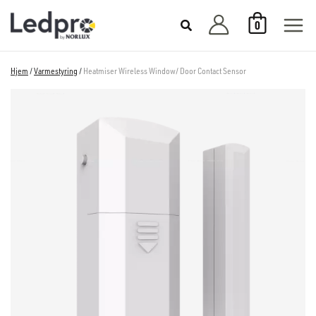
Hopp
0
rett
til
innholdet
Hjem
/
Varmestyring
/
Heatmiser Wireless Window/ Door Contact Sensor