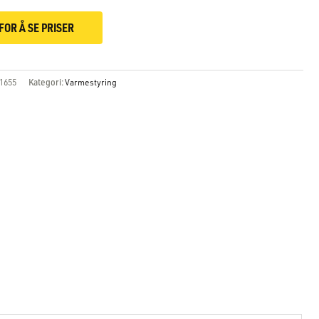
FOR Å SE PRISER
1655
Kategori:
Varmestyring