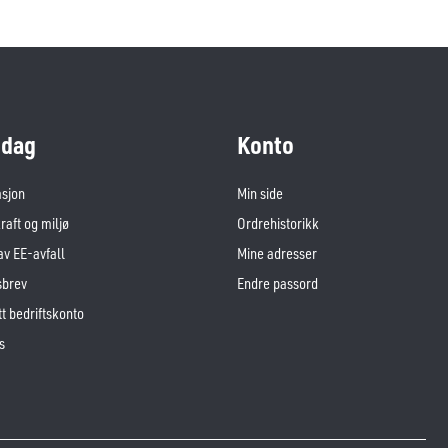
dag
Konto
asjon
Min side
aft og miljø
Ordrehistorikk
av EE-avfall
Mine adresser
sbrev
Endre passord
t bedriftskonto
s