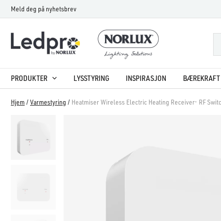
Hopp
Meld deg på nyhetsbrev
rett
til
innholdet
PRODUKTER
LYSSTYRING
INSPIRASJON
BÆREKRAFT 
Hjem
/
Varmestyring
/
Heatmiser Wireless Electric Heating Receiver- RF Swit