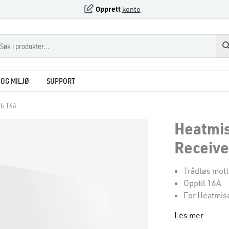
Opprett
konto
OG MILJØ
SUPPORT
ch 16A
Heatmis
Receive
Trådløs mott
Opptil 16A
For Heatmise
Les mer