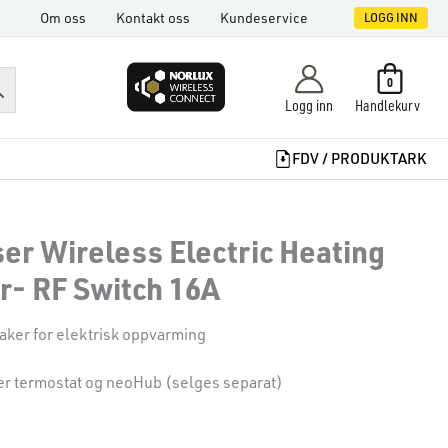
Om oss
Kontakt oss
Kundeservice
LOGG INN
0
Logg inn
Handlekurv
FDV / PRODUKTARK
er Wireless Electric Heating
r- RF Switch 16A
aker for elektrisk oppvarming
r termostat og neoHub (selges separat)