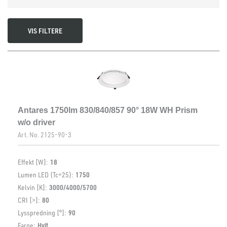
Spenning ut, min. [V]
29
Spenning ut, maks. [V]
33
VIS FILTERE
Antares 1750lm 830/840/857 90° 18W WH Prism
w/o driver
Art. No.
2125-90-3
Effekt [W]:
18
Lumen LED (Tc=25):
1750
Kelvin [K]:
3000/4000/5700
CRI [>]:
80
Lysspredning [°]:
90
Farge:
Hvit