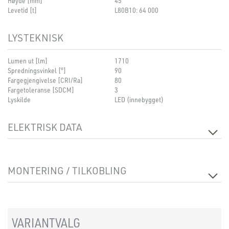
Høyde [mm]
45
Levetid [t]
L80B10: 64 000
LYSTEKNISK
Lumen ut [lm]
1710
Spredningsvinkel [°]
90
Fargegjengivelse [CRI/Ra]
80
Fargetoleranse [SDCM]
3
Lyskilde
LED (innebygget)
ELEKTRISK DATA
Dimmetype
Avhengig av driver
Spenning [V]
230V 50Hz
MONTERING / TILKOBLING
Isolasjonsklasse
2
Sokkel
N/A
Systemeffekt [W]
18
Utsparing [mm]
Ø200-Ø210
Lyseffekt [lm/W]
91
Montering
Innfelt, Tak
Maks. belastning pr. kurs - C10
67
Maks. belastning pr. kurs - C16
107
VARIANTVALG
Strøm LED [mA]
500