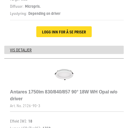
Diffusor:
Micropris.
Lysstyring:
Depending on driver
LOGG INN FOR Å SE PRISER
VIS DETALJER
Antares 1750lm 830/840/857 90° 18W WH Opal w/o
driver
Art. No.
2126-90-3
Effekt [W]:
18