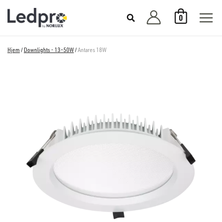
Hopp
0
rett
til
innholdet
Hjem
/
Downlights - 13–50W
/
Antares 18W