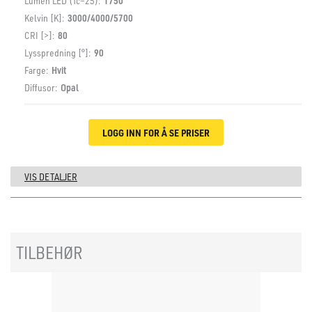
Lumen LED (Tc=25):
1750
Kelvin [K]:
3000/4000/5700
CRI [>]:
80
Lysspredning [°]:
90
Farge:
Hvit
Diffusor:
Opal
LOGG INN FOR Å SE PRISER
VIS DETALJER
TILBEHØR