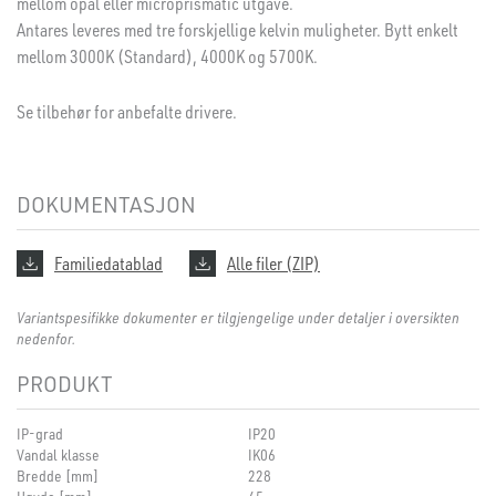
mellom opal eller microprismatic utgave.
Antares leveres med tre forskjellige kelvin muligheter. Bytt enkelt
mellom 3000K (Standard), 4000K og 5700K.
Se tilbehør for anbefalte drivere.
DOKUMENTASJON
Familiedatablad
Alle filer (ZIP)
Variantspesifikke dokumenter er tilgjengelige under detaljer i oversikten
nedenfor.
PRODUKT
IP-grad
IP20
Vandal klasse
IK06
Bredde [mm]
228