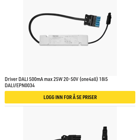
Driver DALI 500mA max 25W 20-50V (one4all) 18i5
DALI/EPN0034
LOGG INN FOR Å SE PRISER