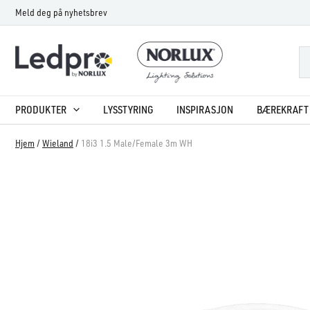
Hopp
Meld deg på nyhetsbrev
rett
til
innholdet
PRODUKTER
LYSSTYRING
INSPIRASJON
BÆREKRAFT 
Hjem
/
Wieland
/
18i3 1.5 Male/Female 3m WH