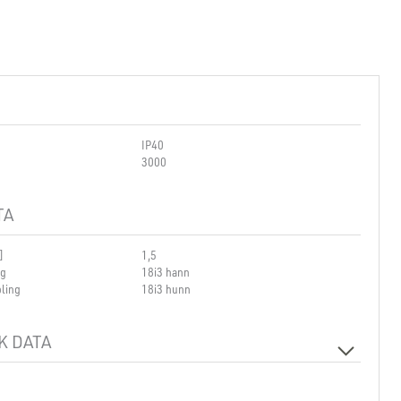
IP40
3000
TA
]
1,5
ng
18i3 hann
ling
18i3 hunn
K DATA
230V 50Hz
e
1