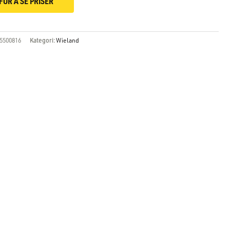
FOR Å SE PRISER
5500816
Kategori:
Wieland