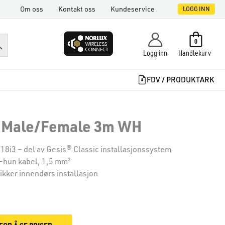
Om oss
Kontakt oss
Kundeservice
LOGG INN
0
Logg inn
Handlekurv
FDV / PRODUKTARK
5 Male/Female 3m WH
8i3 – del av Gesis® Classic installasjonssystem
–hun kabel, 1,5 mm²
sikker innendørs installasjon