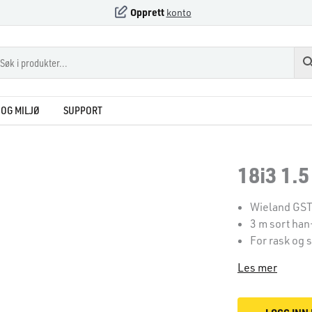
Opprett
konto
OG MILJØ
SUPPORT
18i3 1.
Wieland GST1
3 m sort han
For rask og 
Les mer