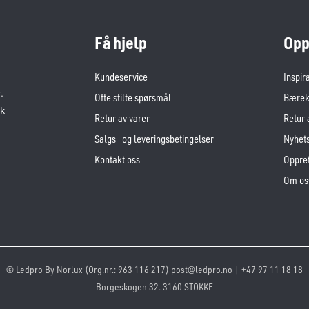
Få hjelp
Opp
Kundeservice
Inspir
.
Ofte stilte spørsmål
Bærekr
sk
Retur av varer
Retur 
Salgs- og leveringsbetingelser
Nyhet
Kontakt oss
Oppret
Om os
© Ledpro By Norlux (Org.nr.: 963 116 217) post@ledpro.no | +47 97 11 18 18
Borgeskogen 32. 3160 STOKKE