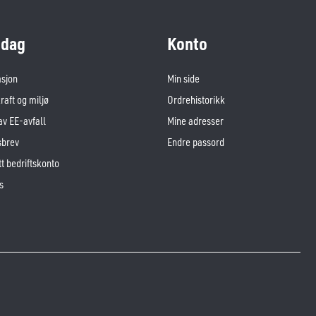
dag
Konto
asjon
Min side
aft og miljø
Ordrehistorikk
av EE-avfall
Mine adresser
sbrev
Endre passord
t bedriftskonto
s