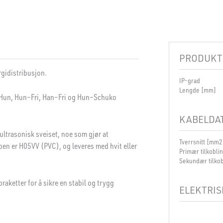
PRODUKT
rgidistribusjon.
IP-grad
Lengde [mm]
n–Hun, Hun–Fri, Han–Fri og Hun–Schuko
KABELDA
ultrasonisk sveiset, noe som gjør at
Tverrsnitt [mm2
ypen er H05VV (PVC), og leveres med hvit eller
Primær tilkobli
Sekundær tilkob
raketter for å sikre en stabil og trygg
ELEKTRIS
Spenning [V]
Isolasjonsklass