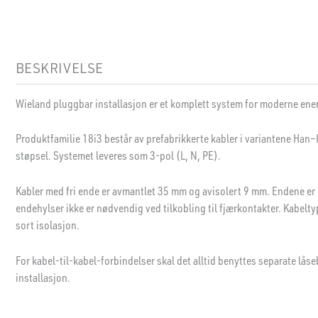
BESKRIVELSE
Wieland pluggbar installasjon er et komplett system for moderne ene
Produktfamilie 18i3 består av prefabrikkerte kabler i variantene Ha
støpsel. Systemet leveres som 3-pol (L, N, PE).
Kabler med fri ende er avmantlet 35 mm og avisolert 9 mm. Endene er 
endehylser ikke er nødvendig ved tilkobling til fjærkontakter. Kabelt
sort isolasjon.
For kabel-til-kabel-forbindelser skal det alltid benyttes separate låseb
installasjon.