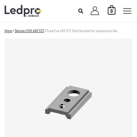
Hopp
0
rett
til
innholdet
Hjem
/
Skinner EVO 48V ST2
/
Track Evo 48V ST2 Short bracket for suspension Alu