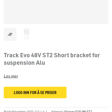
Track Evo 48V ST2 Short bracket for
suspension Alu
Les mer
LOGG INN FOR Å SE PRISER
Produktnummer:
9500-313-LA-1
Kategori:
Skinner EVO 48V ST2