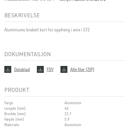
BESKRIVELSE
Aluminiums brakett kort for oppheng i wire i ST2
DOKUMENTASJON
Datablad
FDV
Alle filer (ZIP)
PRODUKT
Farge
Aluminium
Lengde [mm]
40
Bredde [mm]
22.7
Høyde [mm]
5.9
Materiale
Aluminium