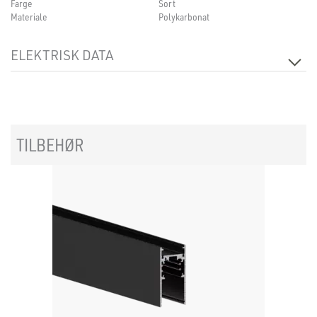
Farge
Sort
Materiale
Polykarbonat
ELEKTRISK DATA
Spenning [V]
48VDC
Isolasjonsklasse
3
TILBEHØR