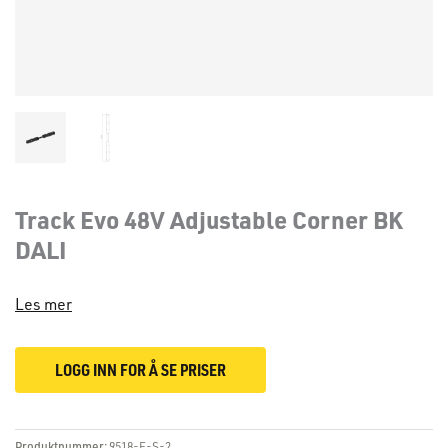
Track Evo 48V Adjustable Corner BK
DALI
Les mer
LOGG INN FOR Å SE PRISER
Produktnummer:
9518-E-S-2