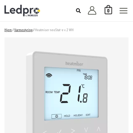
Hopp
0
rett
til
innholdet
Hjem
/
Varmestyring
/
Heatmiser neoStat-e v.2 WH