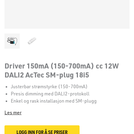
Driver 150mA (150-700mA) cc 12W
DALI2 AcTec SM-plug 18i5
Justerbar strømstyrke (150-700mA)
Presis dimming med DALI2-protokoll
Enkel og rask installasjon med SM-plugg
Les mer
LOGG INN FOR Å SE PRISER