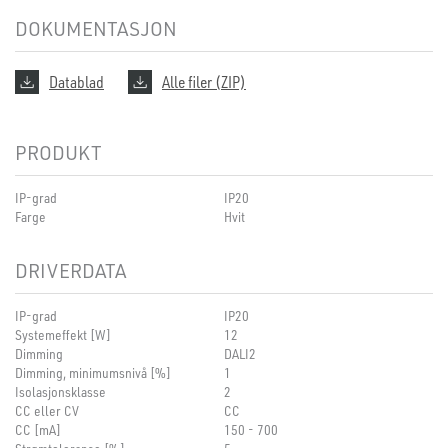
DOKUMENTASJON
Datablad
Alle filer (ZIP)
PRODUKT
IP-grad
IP20
Farge
Hvit
DRIVERDATA
IP-grad
IP20
Systemeffekt [W]
12
Dimming
DALI2
Dimming, minimumsnivå [%]
1
Isolasjonsklasse
2
CC eller CV
CC
CC [mA]
150 - 700