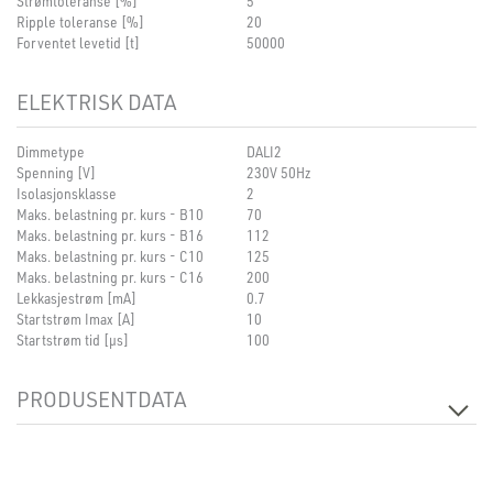
Strømtoleranse [%]
5
Ripple toleranse [%]
20
Forventet levetid [t]
50000
ELEKTRISK DATA
Dimmetype
DALI2
Spenning [V]
230V 50Hz
Isolasjonsklasse
2
Maks. belastning pr. kurs - B10
70
Maks. belastning pr. kurs - B16
112
Maks. belastning pr. kurs - C10
125
Maks. belastning pr. kurs - C16
200
Lekkasjestrøm [mA]
0.7
Startstrøm Imax [A]
10
Startstrøm tid [µs]
100
PRODUSENTDATA
Produsent
AcTEC
Produsentens beskrivelse
LIM-12D