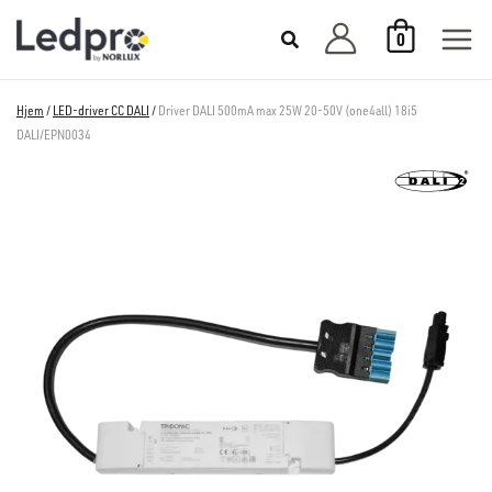
Hopp
0
rett
til
innholdet
Hjem
/
LED-driver CC DALI
/
Driver DALI 500mA max 25W 20-50V (one4all) 18i5
DALI/EPN0034