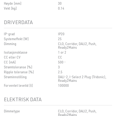
Høyde [mm]
30
Vekt [kg]
0.14
DRIVERDATA
IP-grad
IP20
Systemeffekt [W]
25
Dimming
CLO, Corridor, DALI2, Push,
Ready2Mains
Isolasjonsklasse
1 or 2
CC eller CV
CC
CC [mA]
500 -
Strømtoleranse [%]
3
Ripple toleranse [%]
2.5
Strøminnstilling
DALI-2, I-Select 2 Plug (Tridonic),
Ready2Mains
Forventet levetid [t]
100000
ELEKTRISK DATA
Dimmetype
CLO, Corridor, DALI2, Push,
Ready2Mains