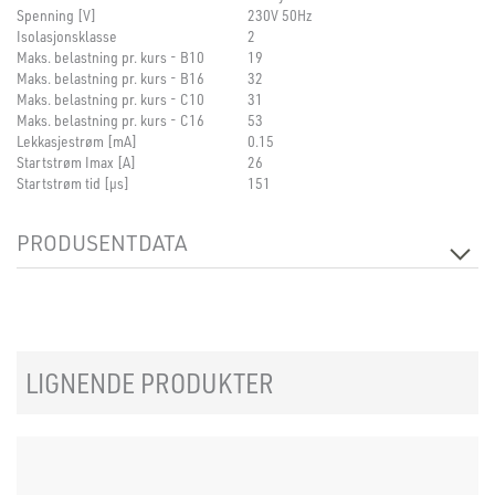
Spenning [V]
230V 50Hz
Isolasjonsklasse
2
Maks. belastning pr. kurs - B10
19
Maks. belastning pr. kurs - B16
32
Maks. belastning pr. kurs - C10
31
Maks. belastning pr. kurs - C16
53
Lekkasjestrøm [mA]
0.15
Startstrøm Imax [A]
26
Startstrøm tid [µs]
151
PRODUSENTDATA
Produsent
Tridonic
Produsentens beskrivelse
Label:0300-15 500mA + 28001114-
plug
LIGNENDE PRODUKTER