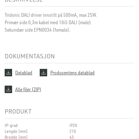
Tridonic DALI driver innstilt på 500mA, max 25W.
Primær side 0,3m kabel med 18i5 DALI (male).
Sekundær side EPN0034 (female).
DOKUMENTASJON
Datablad
Produsentens datablad
Alle filer (ZIP)
PRODUKT
IP-grad
IP20
Lengde [mm]
210
Bredde [mm]
43