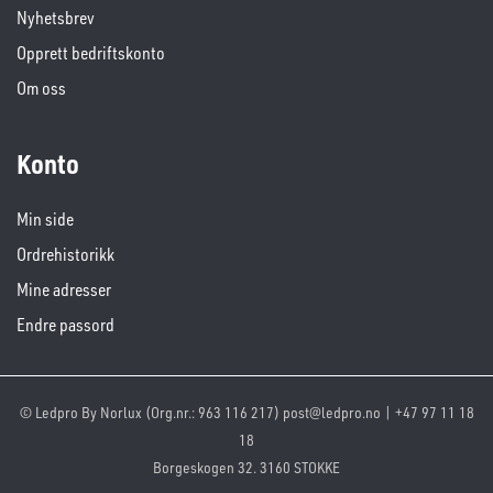
Nyhetsbrev
Opprett bedriftskonto
Om oss
Konto
Min side
Ordrehistorikk
Mine adresser
Endre passord
© Ledpro By Norlux (Org.nr.: 963 116 217) post@ledpro.no | +47 97 11 18
18
Borgeskogen 32. 3160 STOKKE