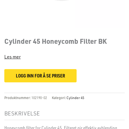
Cylinder 45 Honeycomb Filter BK
Les mer
LOGG INN FOR Å SE PRISER
Produktnummer:
102190-02
Kategori:
Cylinder 45
BESKRIVELSE
Honeycomb filter for Cylinder 45. Filteret gir effektiv avblending