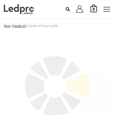
Hopp
0
rett
til
innholdet
Hjem
/
Cylinder 45
/
Cylinder 45 Front ring BK