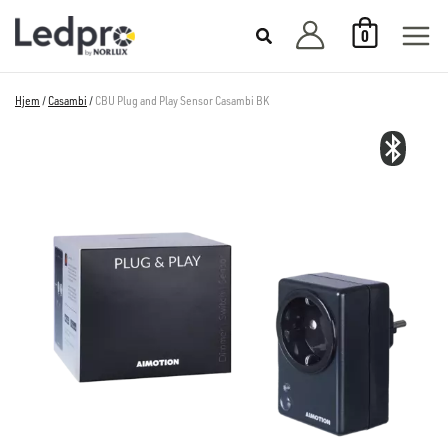
Hopp
0
rett
til
innholdet
Hjem
/
Casambi
/
CBU Plug and Play Sensor Casambi BK