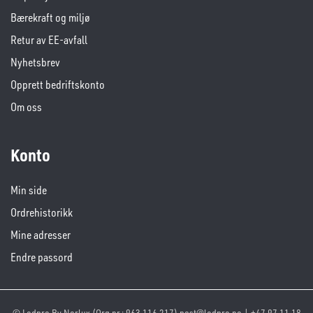
Bærekraft og miljø
Retur av EE-avfall
Nyhetsbrev
Opprett bedriftskonto
Om oss
Konto
Min side
Ordrehistorikk
Mine adresser
Endre passord
© Ledpro By Norlux (Org.nr.: 963 116 217) post@ledpro.no | +47 97 11 18