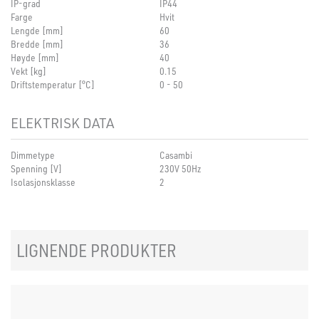
IP-grad
IP44
Farge
Hvit
Lengde [mm]
60
Bredde [mm]
36
Høyde [mm]
40
Vekt [kg]
0.15
Driftstemperatur [°C]
0 - 50
ELEKTRISK DATA
Dimmetype
Casambi
Spenning [V]
230V 50Hz
Isolasjonsklasse
2
LIGNENDE PRODUKTER