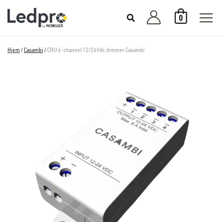
Hopp
0
rett
til
innholdet
Hjem
/
Casambi
/
CBU 4-channel 12/24Vdc dimmer Casambi