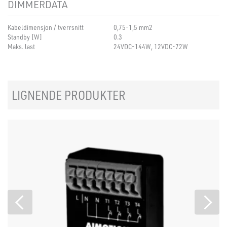
DIMMERDATA
Kabeldimensjon / tverrsnitt
0,75-1,5 mm2
Standby [W]
0.3
Maks. last
24VDC-144W, 12VDC-72W
LIGNENDE PRODUKTER