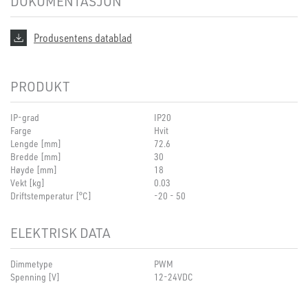
DOKUMENTASJON
Produsentens datablad
PRODUKT
IP-grad
IP20
Farge
Hvit
Lengde [mm]
72.6
Bredde [mm]
30
Høyde [mm]
18
Vekt [kg]
0.03
Driftstemperatur [°C]
-20 - 50
ELEKTRISK DATA
Dimmetype
PWM
Spenning [V]
12-24VDC