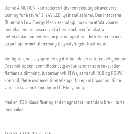
Denne AIMOTION-kontrolleren tilbyr en teknologisk avansert
løsning for å styre 12-24V LED-lysinstallasjoner. Den integrerer
Bluetooth Low Energy Mesh-teknologi, noe som effektiviserer
installasjonsprosessen ved å fjerne behovet for ekstra
nettverkskomponenter som porter og rutere. Dette sikrer en mer
strømlinjeformet tilnærming til lysstyringsinfrastruktur.
Konfigurasjon av lysprofiler og driftsmoduser er forenklet gjennom
Casambi-appen, som tillater valg av funksjoner som enkel eller
flerkanals dimming, justerbar hvit (TW), samt full RGB og RGBW
kontroll. Dette systemet tilrettelegger for enkel tilpasning til de
varierte kravene til moderne LED-belysning.
Med en IP20-klassifisering er den egnet for innendørs bruk i tørre
omgivelser.