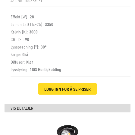
Art. No.
1008-30-1
Effekt [W]:
28
Lumen LED (Tc=25):
3350
Kelvin [K]:
3000
CRI [>]:
90
Lysspredning [°]:
30°
Farge:
Grå
Diffusor:
Klar
Lysstyring:
18i3 Hurtigkobling
LOGG INN FOR Å SE PRISER
VIS DETALJER