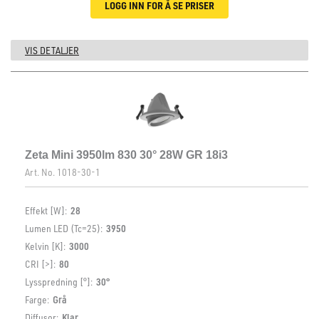
LOGG INN FOR Å SE PRISER
VIS DETALJER
Zeta Mini 3950lm 830 30° 28W GR 18i3
Art. No.
1018-30-1
Effekt [W]:
28
Lumen LED (Tc=25):
3950
Kelvin [K]:
3000
CRI [>]:
80
Lysspredning [°]:
30°
Farge:
Grå
Diffusor:
Klar