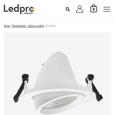
Hopp
0
rett
til
innholdet
Hjem
/
Downlights - delvis innfelt
/
Zeta Mini