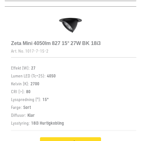
Zeta Mini 4050lm 827 15° 27W BK 18i3
Art. No.
1017-7-15-2
Effekt [W]:
27
Lumen LED (Tc=25):
4050
Kelvin [K]:
2700
CRI [>]:
80
Lysspredning [°]:
15°
Farge:
Sort
Diffusor:
Klar
Lysstyring:
18i3 Hurtigkobling