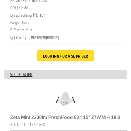
Kelvin [K]:
Fresh Food
CRI [>]:
80
Lysspredning [°]:
15°
Farge:
Sort
Diffusor:
Klar
Lysstyring:
18i3 Hurtigkobling
LOGG INN FOR Å SE PRISER
VIS DETALJER
Zeta Mini 2200lm FreshFood 824 15° 27W WH 18i3
Art. No.
1021-7-15-3