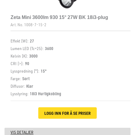
Zeta Mini 3600lm 930 15° 27W BK 18i3-plug
Art. No.
1008-7-15-2
Effekt [W]:
27
Lumen LED (Tc=25):
3600
Kelvin [K]:
3000
CRI [>]:
90
Lysspredning [°]:
15°
Farge:
Sort
Diffusor:
Klar
Lysstyring:
18i3 Hurtigkobling
LOGG INN FOR Å SE PRISER
VIS DETALJER