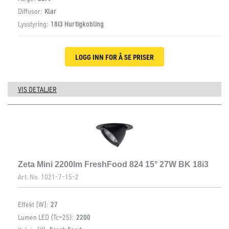
Diffusor:
Klar
Lysstyring:
18i3 Hurtigkobling
LOGG INN FOR Å SE PRISER
VIS DETALJER
Zeta Mini 2200lm FreshFood 824 15° 27W BK 18i3
Art. No.
1021-7-15-2
Effekt [W]:
27
Lumen LED (Tc=25):
2200