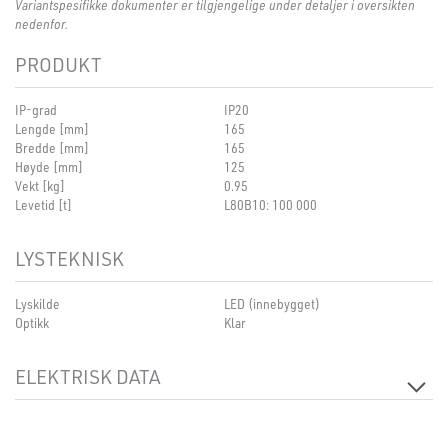
Variantspesifikke dokumenter er tilgjengelige under detaljer i oversikten
nedenfor.
PRODUKT
IP-grad
IP20
Lengde [mm]
165
Bredde [mm]
165
Høyde [mm]
125
Vekt [kg]
0.95
Levetid [t]
L80B10: 100 000
LYSTEKNISK
Lyskilde
LED (innebygget)
Optikk
Klar
ELEKTRISK DATA
Dimmetype
Ingen
Spenning [V]
230V 50Hz