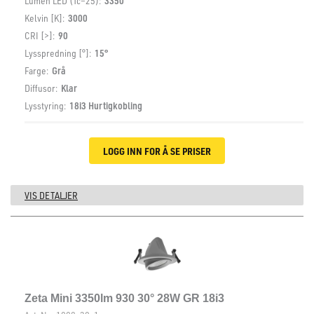
Lumen LED (Tc=25):
3350
Kelvin [K]:
3000
CRI [>]:
90
Lysspredning [°]:
15°
Farge:
Grå
Diffusor:
Klar
Lysstyring:
18i3 Hurtigkobling
LOGG INN FOR Å SE PRISER
VIS DETALJER
Zeta Mini 3350lm 930 30° 28W GR 18i3