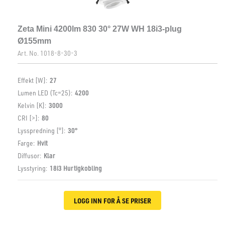
Zeta Mini 4200lm 830 30° 27W WH 18i3-plug
Ø155mm
Art. No.
1018-8-30-3
Effekt [W]:
27
Lumen LED (Tc=25):
4200
Kelvin [K]:
3000
CRI [>]:
80
Lysspredning [°]:
30°
Farge:
Hvit
Diffusor:
Klar
Lysstyring:
18i3 Hurtigkobling
LOGG INN FOR Å SE PRISER