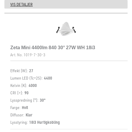
VIS DETALJER
Zeta Mini 4400lm 840 30° 27W WH 18i3
Art. No.
1019-7-30-3
Effekt [W]:
27
Lumen LED (Tc=25):
4400
Kelvin [K]:
4000
CRI [>]:
90
Lysspredning [°]:
30°
Farge:
Hvit
Diffusor:
Klar
Lysstyring:
18i3 Hurtigkobling