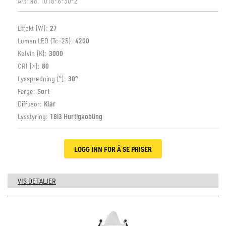
Art. No.
1018-8-30-2
Effekt [W]:
27
Lumen LED (Tc=25):
4200
Kelvin [K]:
3000
CRI [>]:
80
Lysspredning [°]:
30°
Farge:
Sort
Diffusor:
Klar
Lysstyring:
18i3 Hurtigkobling
LOGG INN FOR Å SE PRISER
VIS DETALJER