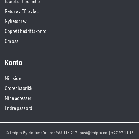
Bærekraft og miljø
Retur av EE-avfall
Nyhetsbrev
Opprett bedriftskonto
Om oss
Konto
Min side
Ordrehistorikk
Mine adresser
Endre passord
© Ledpro By Norlux (Org.nr.: 963 116 217) post@ledpro.no | +47 97 11 18