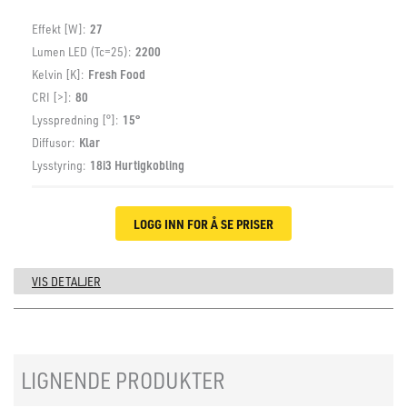
Effekt [W]:
27
Lumen LED (Tc=25):
2200
Kelvin [K]:
Fresh Food
CRI [>]:
80
Lysspredning [°]:
15°
Diffusor:
Klar
Lysstyring:
18i3 Hurtigkobling
LOGG INN FOR Å SE PRISER
VIS DETALJER
LIGNENDE PRODUKTER