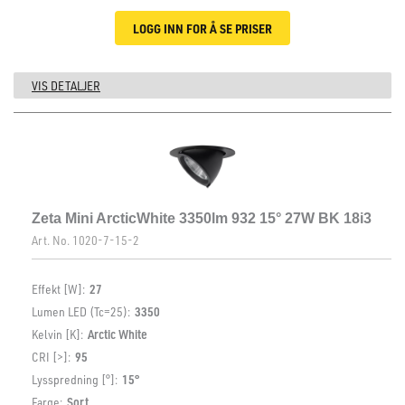
LOGG INN FOR Å SE PRISER
VIS DETALJER
Zeta Mini ArcticWhite 3350lm 932 15° 27W BK 18i3
Art. No.
1020-7-15-2
Effekt [W]:
27
Lumen LED (Tc=25):
3350
Kelvin [K]:
Arctic White
CRI [>]:
95
Lysspredning [°]:
15°
Farge:
Sort