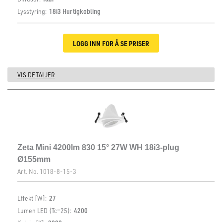
Lysstyring:
18i3 Hurtigkobling
LOGG INN FOR Å SE PRISER
VIS DETALJER
Zeta Mini 4200lm 830 15° 27W WH 18i3-plug
Ø155mm
Art. No.
1018-8-15-3
Effekt [W]:
27
Lumen LED (Tc=25):
4200