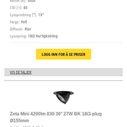
Kelvin [K]:
3000
CRI [>]:
80
Lysspredning [°]:
15°
Farge:
Hvit
Diffusor:
Klar
Lysstyring:
18i3 Hurtigkobling
LOGG INN FOR Å SE PRISER
VIS DETALJER
Zeta Mini 4200lm 830 30° 27W BK 18i3-plug
Ø155mm