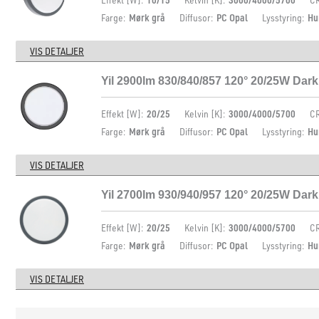
Farge:
Mørk grå
Diffusor:
PC Opal
Lysstyring:
Hu
VIS DETALJER
Yil 2900lm 830/840/857 120° 20/25W Dar
Effekt [W]:
20/25
Kelvin [K]:
3000/4000/5700
CR
Farge:
Mørk grå
Diffusor:
PC Opal
Lysstyring:
Hu
VIS DETALJER
Yil 2700lm 930/940/957 120° 20/25W Dar
Effekt [W]:
20/25
Kelvin [K]:
3000/4000/5700
CR
Farge:
Mørk grå
Diffusor:
PC Opal
Lysstyring:
Hu
VIS DETALJER