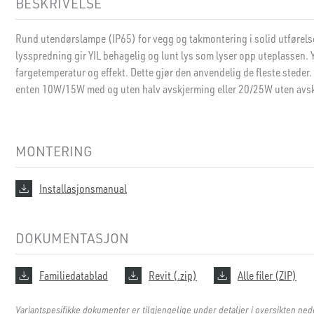
BESKRIVELSE
Rund utendørslampe (IP65) for vegg og takmontering i solid utførel
lysspredning gir YIL behagelig og lunt lys som lyser opp uteplassen. Y
fargetemperatur og effekt. Dette gjør den anvendelig de fleste steder
enten 10W/15W med og uten halv avskjerming eller 20/25W uten avs
MONTERING
Installasjonsmanual
DOKUMENTASJON
Familiedatablad
Revit (.zip)
Alle filer (ZIP)
Variantspesifikke dokumenter er tilgjengelige under detaljer i oversikten ned