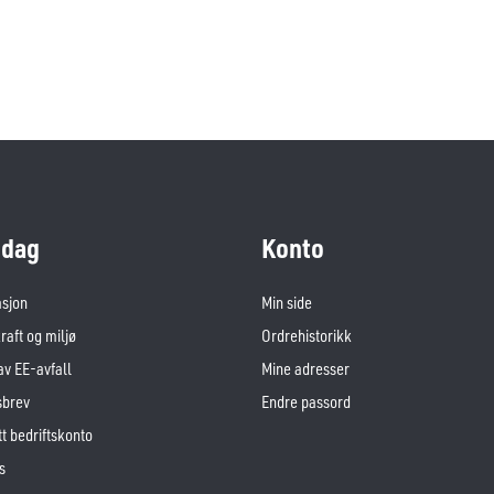
dag
Konto
asjon
Min side
aft og miljø
Ordrehistorikk
av EE-avfall
Mine adresser
sbrev
Endre passord
t bedriftskonto
s