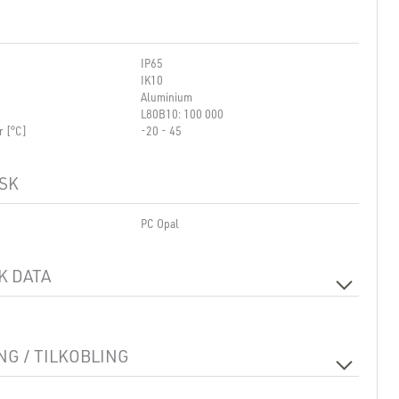
IP65
IK10
Aluminium
L80B10: 100 000
r [°C]
-20 - 45
SK
PC Opal
K DATA
230V 50Hz
e
1
G / TILKOBLING
Hurtigkobling