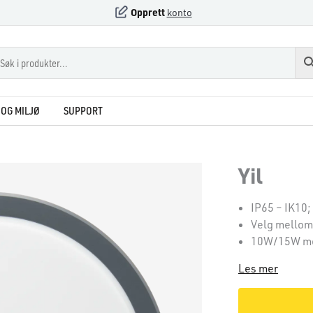
Opprett
konto
OG MILJØ
SUPPORT
Yil
IP65 – IK10;
Velg mellom
10W/15W med
Les mer