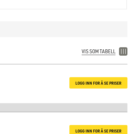
Vegg, Tak
VIS SOM TABELL
LOGG INN FOR Å SE PRISER
LOGG INN FOR Å SE PRISER