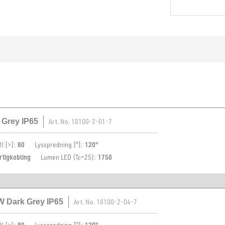
Montering
 Grey IP65
Art. No.
10100-2-01-7
I [>]:
80
Lysspredning [°]:
120°
rtigkobling
Lumen LED (Tc=25):
1750
5W Dark Grey IP65
Art. No.
10100-2-04-7
I [>]:
80
Lysspredning [°]:
120°