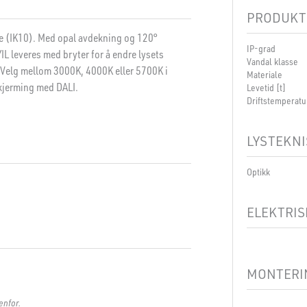
PRODUKT
se (IK10). Med opal avdekning og 120°
IP-grad
IL leveres med bryter for å endre lysets
Vandal klasse
. Velg mellom 3000K, 4000K eller 5700K i
Materiale
kjerming med DALI.
Levetid [t]
Driftstemperatu
LYSTEKNI
Optikk
ELEKTRIS
Spenning [V]
Isolasjonsklass
MONTERIN
enfor.
Tilkobling