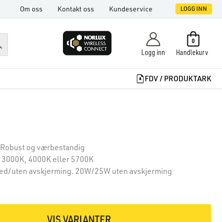
Om oss
Kontakt oss
Kundeservice
LOGG INN
0
Logg inn
Handlekurv
FDV / PRODUKTARK
 Robust og værbestandig
 3000K, 4000K eller 5700K
/uten avskjerming. 20W/25W uten avskjerming
VIS VARIANTER