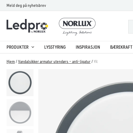
Hopp
Meld deg på nyhetsbrev
rett
til
innholdet
PRODUKTER
LYSSTYRING
INSPIRASJON
BÆREKRAFT 
Hjem
/
Vandalsikker armatur utendørs – anti-ligatur
/
Yil