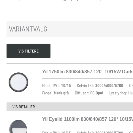
VARIANTVALG
VIS FILTERE
Yil 1750lm 830/840/857 120° 10/15W Dark
Effekt [W]:
10/15
Kelvin [K]:
3000/4000/5700
CR
Farge:
Mørk grå
Diffusor:
PC Opal
Lysstyring:
Hu
VIS DETALJER
Yil Eyelid 1100lm 830/840/857 120° 10/1
Effekt [W]:
10/15
Kelvin [K]:
3000/4000/5700
CR