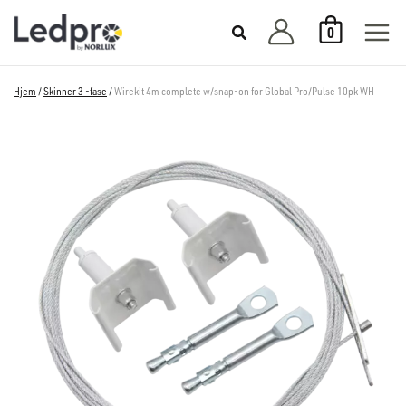
Hopp
0
rett
til
innholdet
Hjem
/
Skinner 3 -fase
/
Wirekit 4m complete w/snap-on for Global Pro/Pulse 10pk WH