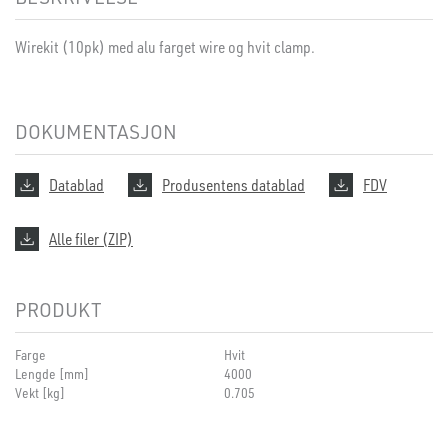
Wirekit (10pk) med alu farget wire og hvit clamp.
DOKUMENTASJON
Datablad
Produsentens datablad
FDV
Alle filer (ZIP)
PRODUKT
Farge
Hvit
Lengde [mm]
4000
Vekt [kg]
0.705