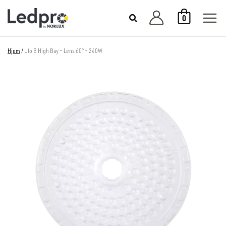
Hopp
0
rett
til
innholdet
Hjem
/
Ufo B High Bay – Lens 60° – 240W