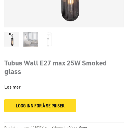
Tubus Wall E27 max 25W Smoked
glass
Les mer
LOGG INN FOR Å SE PRISER
Produktnummer:
119027-16
Kategorier:
Vegg
,
Vegg