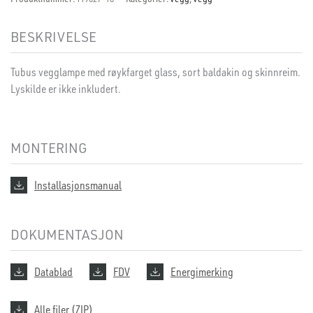
BESKRIVELSE
Tubus vegglampe med røykfarget glass, sort baldakin og skinnreim.
Lyskilde er ikke inkludert.
MONTERING
Installasjonsmanual
DOKUMENTASJON
Datablad
FDV
Energimerking
Alle filer (ZIP)