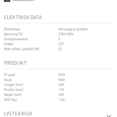
ELEKTRISK DATA
Dimmetype
Avhengig av lyskilde
Spenning [V]
230V 50Hz
Isolasjonsklasse
2
Sokkel
E27
Maks effekt, lyskilde [W]
25
PRODUKT
IP-grad
IP20
Farge
Røkt
Lengde [mm]
650
Bredde [mm]
110
Høyde [mm]
200
Vekt [kg]
1.46
LYSTEKNISK