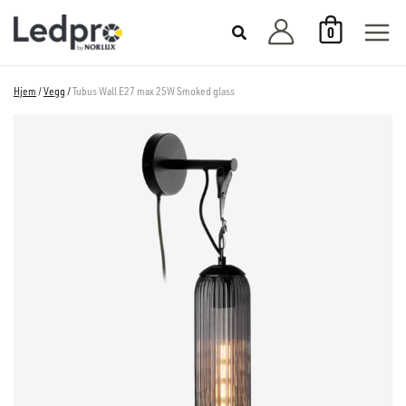
Hopp
0
rett
til
innholdet
Hjem
/
Vegg
/
Tubus Wall E27 max 25W Smoked glass