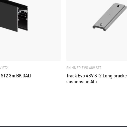
V ST2
SKINNER EVO 48V ST2
V ST2 3m BK DALI
Track Evo 48V ST2 Long bracket
suspension Alu