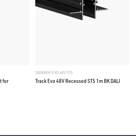
SKINNER EVO 48V ST5
 for
Track Evo 48V Recessed ST5 1m BK DALI