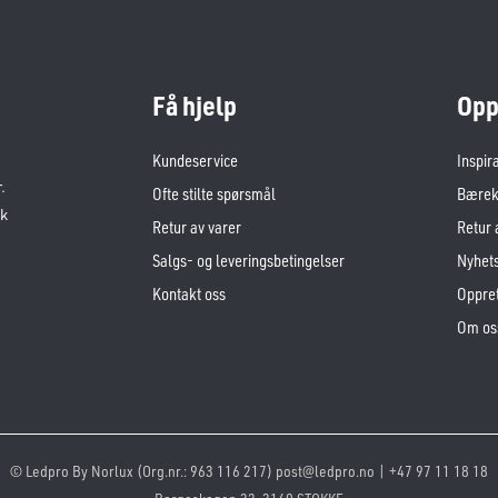
Få hjelp
Opp
Kundeservice
Inspir
.
Ofte stilte spørsmål
Bærekr
sk
Retur av varer
Retur 
Salgs- og leveringsbetingelser
Nyhet
Kontakt oss
Oppret
Om os
© Ledpro By Norlux (Org.nr.: 963 116 217) post@ledpro.no | +47 97 11 18 18