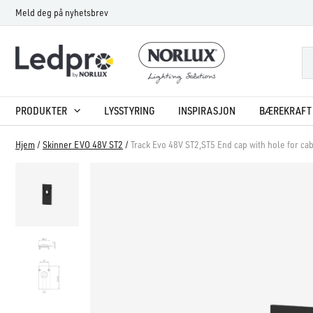
Hopp
Meld deg på nyhetsbrev
rett
til
innholdet
PRODUKTER
LYSSTYRING
INSPIRASJON
BÆREKRAFT 
Hjem
/
Skinner EVO 48V ST2
/
Track Evo 48V ST2,ST5 End cap with hole for ca