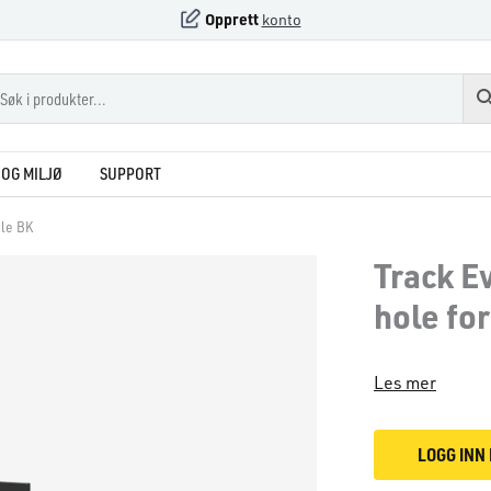
Opprett
konto
OG MILJØ
SUPPORT
ble BK
Track E
hole fo
Les mer
LOGG INN 