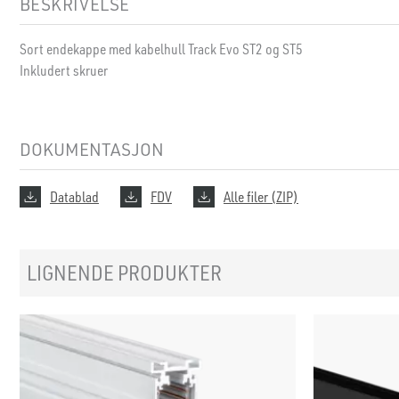
BESKRIVELSE
Sort endekappe med kabelhull Track Evo ST2 og ST5
Inkludert skruer
DOKUMENTASJON
Datablad
FDV
Alle filer (ZIP)
LIGNENDE PRODUKTER