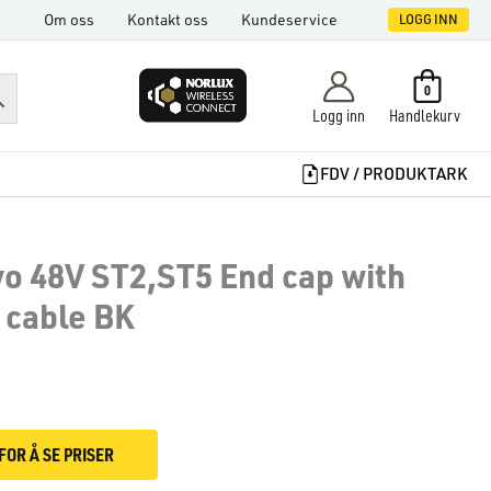
Om oss
Kontakt oss
Kundeservice
LOGG INN
0
Logg inn
Handlekurv
FDV / PRODUKTARK
vo 48V ST2,ST5 End cap with
r cable BK
FOR Å SE PRISER