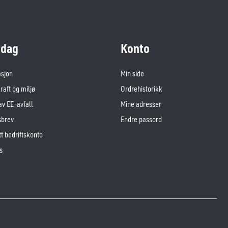
dag
Konto
asjon
Min side
aft og miljø
Ordrehistorikk
av EE-avfall
Mine adresser
sbrev
Endre passord
t bedriftskonto
s