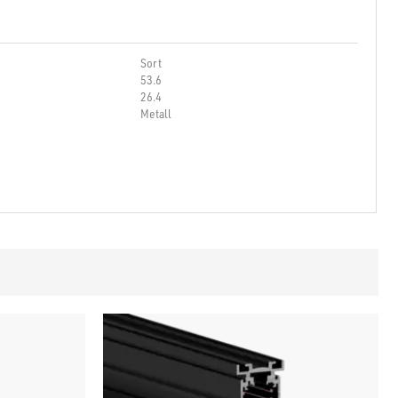
Sort
53.6
26.4
Metall