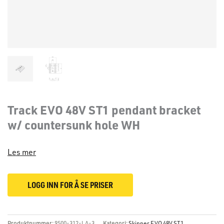
Track EVO 48V ST1 pendant bracket
w/ countersunk hole WH
Les mer
LOGG INN FOR Å SE PRISER
Produktnummer:
9500-312-LA-3
Kategori:
Skinner EVO 48V ST1