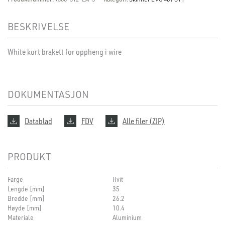
BESKRIVELSE
White kort brakett for oppheng i wire
DOKUMENTASJON
Datablad
FDV
Alle filer (ZIP)
PRODUKT
Farge
Hvit
Lengde [mm]
35
Bredde [mm]
26.2
Høyde [mm]
10.4
Materiale
Aluminium