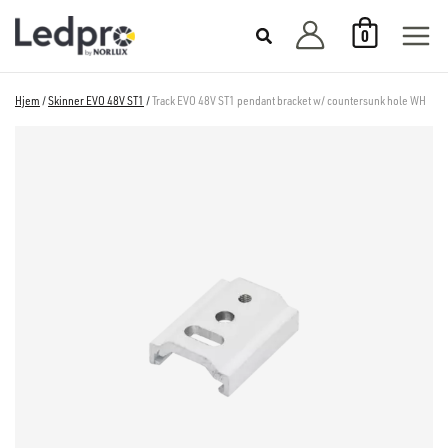
Hopp
0
rett
til
innholdet
Hjem
/
Skinner EVO 48V ST1
/
Track EVO 48V ST1 pendant bracket w/ countersunk hole WH