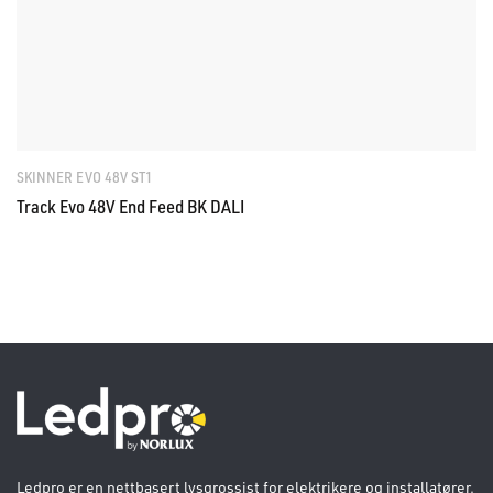
SKINNER EVO 48V ST1
Track Evo 48V End Feed BK DALI
Ledpro er en nettbasert lysgrossist for elektrikere og installatører.