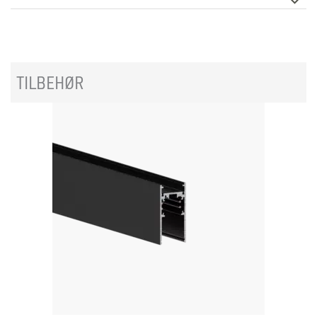
Spenning [V]
48VDC
Isolasjonsklasse
3
TILBEHØR