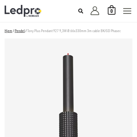
Hopp
0
rett
til
innholdet
Hjem
/
Pendel
/
Tony Plus Pendant 927 9,3W Ø:66x330mm 3m cable BK/GD Phasec