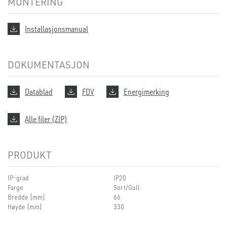
MONTERING
Installasjonsmanual
DOKUMENTASJON
Datablad
FDV
Energimerking
Alle filer (ZIP)
PRODUKT
IP-grad
IP20
Farge
Sort/Gull
Bredde [mm]
66
Høyde [mm]
330