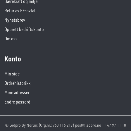
Bærekraft og miljø
Retur av EE-avfall
Nyhetsbrev
Opprett bedriftskonto
Om oss
Konto
Min side
Ordrehistorikk
Mine adresser
Endre passord
© Ledpro By Norlux (Org.nr.: 963 116 217) post@ledpro.no | +47 97 11 18