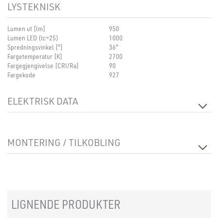
LYSTEKNISK
Lumen ut [lm]
950
Lumen LED (tc=25)
1000
Spredningsvinkel [°]
36°
Fargetemperatur [K]
2700
Fargegjengivelse [CRI/Ra]
90
Fargekode
927
ELEKTRISK DATA
Dimmetype
Faseavsnitt
Spenning [V]
230V 50Hz
MONTERING / TILKOBLING
Isolasjonsklasse
1
Maks effekt, lyskilde [W]
na
Systemeffekt [W]
9,3
Tilkobling
Kabel 3m
Montering
Tak, Pendel
LIGNENDE PRODUKTER