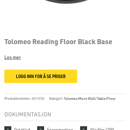
Tolomeo Reading Floor Black Base
Les mer
LOGG INN FOR Å SE PRISER
Produktnummer:
A014930
Kategori:
Tolomeo Micro Wall/Table/Floor
DOKUMENTASJON
Datablad
Energimerking
Alle filer (ZIP)