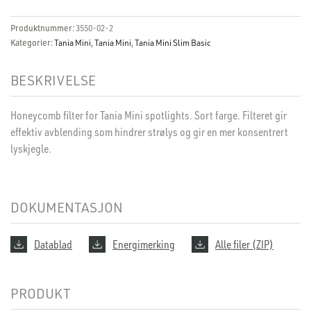
Produktnummer:
3550-02-2
Kategorier:
Tania Mini
,
Tania Mini
,
Tania Mini Slim Basic
BESKRIVELSE
Honeycomb filter for Tania Mini spotlights. Sort farge. Filteret gir
effektiv avblending som hindrer strølys og gir en mer konsentrert
lyskjegle.
DOKUMENTASJON
Datablad
Energimerking
Alle filer (ZIP)
PRODUKT