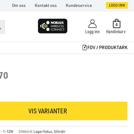
Om oss
Kontakt oss
Kundeservice
LOGG INN
0
Logg inn
Handlekurv
FDV / PRODUKTARK
 70
VIS VARIANTER
s - 1–12W
Stikkord:
Lagerfokus
,
Silindir