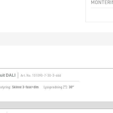
MONTERIN
Montering
uit DALI
Art. No.
101090-7-30-3-ddd
sstyring:
Skinne 3-fase+dim
Lysspredning [°]:
30°