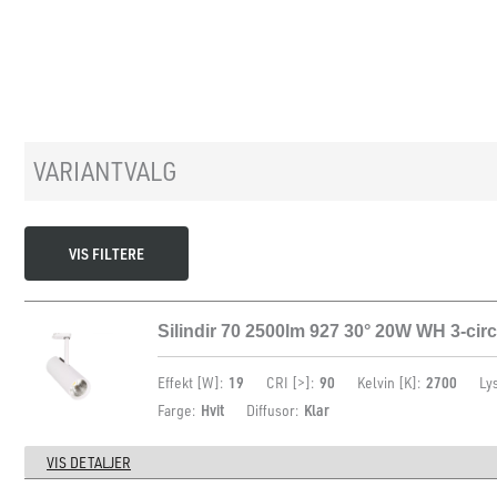
VARIANTVALG
VIS FILTERE
Silindir 70 2500lm 927 30° 20W WH 3-circ
Effekt [W]:
19
CRI [>]:
90
Kelvin [K]:
2700
Ly
Farge:
Hvit
Diffusor:
Klar
VIS DETALJER