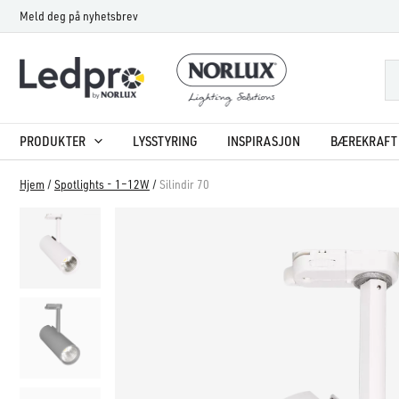
Hopp
Meld deg på nyhetsbrev
rett
til
innholdet
PRODUKTER
LYSSTYRING
INSPIRASJON
BÆREKRAFT 
Hjem
/
Spotlights - 1–12W
/
Silindir 70