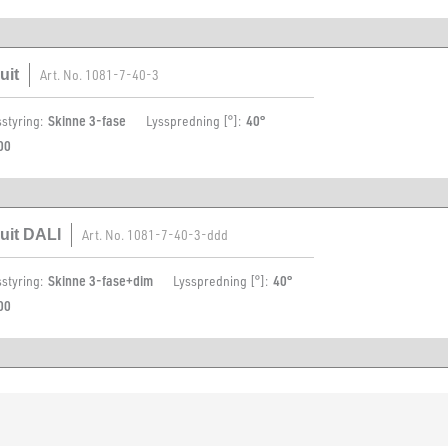
uit
Art. No.
1081-7-40-3
sstyring:
Skinne 3-fase
Lysspredning [°]:
40°
00
uit DALI
Art. No.
1081-7-40-3-ddd
sstyring:
Skinne 3-fase+dim
Lysspredning [°]:
40°
00