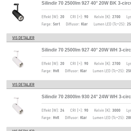
Silindir 70 2500lm 927 40° 20W BK 3-circ
Effekt [W]:
20
CRI [>]:
90
Kelvin [K]:
2700
Ly
Farge:
Sort
Diffusor:
Klar
Lumen LED (Tc=25):
25
VIS DETALJER
Silindir 70 2500lm 927 40° 20W WH 3-circ
Effekt [W]:
20
CRI [>]:
90
Kelvin [K]:
2700
Ly
Farge:
Hvit
Diffusor:
Klar
Lumen LED (Tc=25):
25
VIS DETALJER
Silindir 70 2800lm 930 24° 24W WH 3-cir
Effekt [W]:
24
CRI [>]:
90
Kelvin [K]:
3000
Ly
Farge:
Hvit
Diffusor:
Klar
Lumen LED (Tc=25):
28