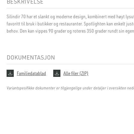
BESKRIVELSE
Silindir 70 har et slankt og moderne design, kombinert med høyt lysut
favoritt til bruk i butikker og restauranter. Spotlighten kan enkelt jus
behov. Den kan vippes 90 grader og roteres 350 grader rundt sin egen
DOKUMENTASJON
Familiedatablad
Alle filer (ZIP)
Variantspesifikke dokumenter er tilgjengelige under detaljer i oversikten ned