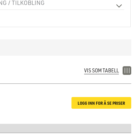
G / TILKOBLING
Skinne, Tak
VIS SOM TABELL
LOGG INN FOR Å SE PRISER