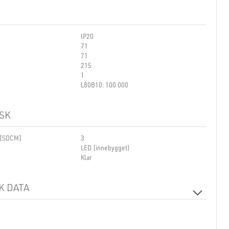
IP20
71
71
215
1
L80B10: 100 000
SK
 [SDCM]
3
LED (innebygget)
Klar
K DATA
230V 50Hz
e
1