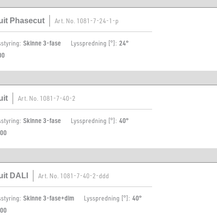
cuit Phasecut
Art. No.
1081-7-24-1-p
sstyring:
Skinne 3-fase
Lysspredning [°]:
24°
00
uit
Art. No.
1081-7-40-2
sstyring:
Skinne 3-fase
Lysspredning [°]:
40°
00
uit DALI
Art. No.
1081-7-40-2-ddd
sstyring:
Skinne 3-fase+dim
Lysspredning [°]:
40°
00