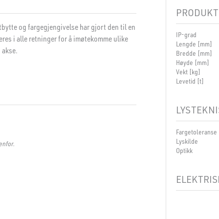
PRODUKT
bytte og fargegjengivelse har gjort den til en
IP-grad
teres i alle retninger for å imøtekomme ulike
Lengde [mm]
 akse.
Bredde [mm]
Høyde [mm]
Vekt [kg]
Levetid [t]
LYSTEKNI
Fargetoleranse
Lyskilde
enfor.
Optikk
ELEKTRIS
Spenning [V]
Isolasjonsklass