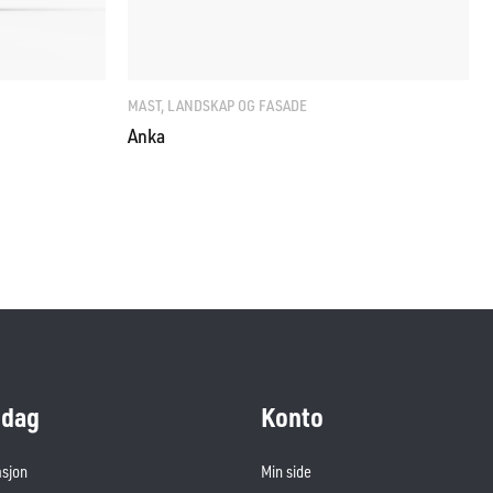
MAST, LANDSKAP OG FASADE
Anka
dag
Konto
asjon
Min side