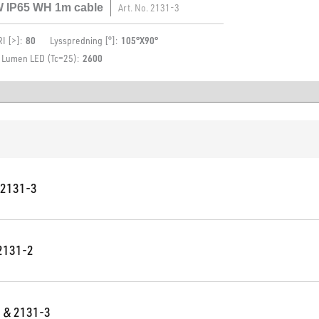
W IP65 WH 1m cable
Art. No.
2131-3
I [>]:
80
Lysspredning [°]:
105°X90°
Lumen LED (Tc=25):
2600
 2131-3
 2131-2
3 & 2131-3