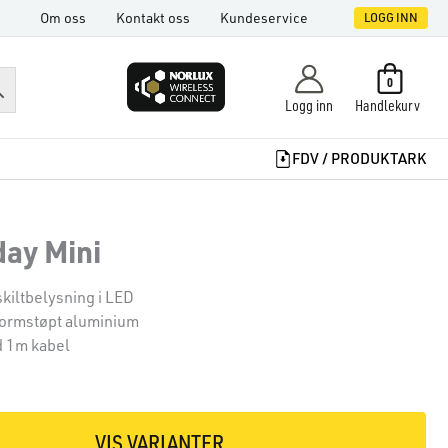
Om oss
Kontakt oss
Kundeservice
LOGG INN
0
Logg inn
Handlekurv
FDV / PRODUKTARK
day Mini
skiltbelysning i LED
formstøpt aluminium
 1m kabel
VIS VARIANTER