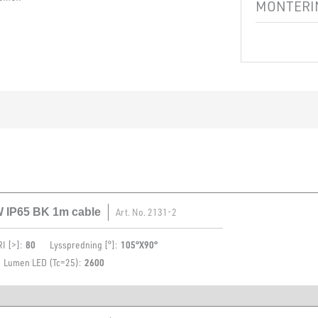
Isolasjonsklass
MONTERIN
Sokkel
Systemeffekt [
Montering
Lyseffekt [lm/
W IP65 BK 1m cable
Art. No.
2131-2
I [>]:
80
Lysspredning [°]:
105°X90°
Lumen LED (Tc=25):
2600