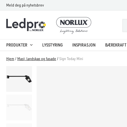
Hopp
Meld deg på nyhetsbrev
rett
til
innholdet
PRODUKTER
LYSSTYRING
INSPIRASJON
BÆREKRAFT 
Hjem
/
Mast, landskap og fasade
/
Sign Today Mini