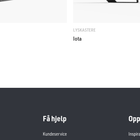
LYSKASTERE
Iota
Få hjelp
Opp
Kundeservice
Inspir