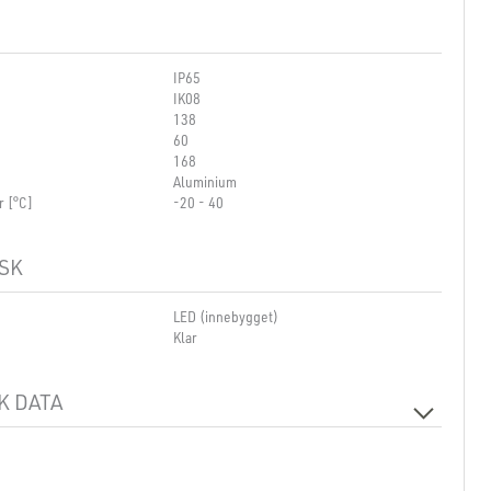
IP65
IK08
138
60
168
Aluminium
r [°C]
-20 - 40
SK
LED (innebygget)
Klar
K DATA
Ingen
230V 50Hz