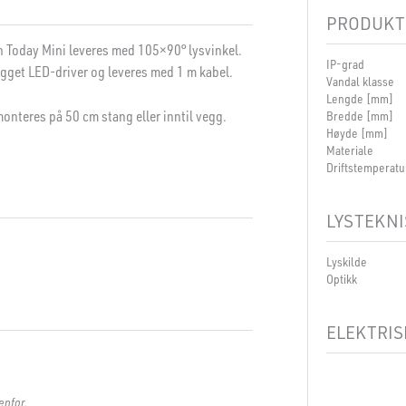
PRODUKT
gn Today Mini leveres med 105×90° lysvinkel.
IP-grad
gget LED-driver og leveres med 1 m kabel.
Vandal klasse
Lengde [mm]
monteres på 50 cm stang eller inntil vegg.
Bredde [mm]
Høyde [mm]
Materiale
Driftstemperatu
LYSTEKNI
Lyskilde
Optikk
ELEKTRIS
Dimmetype
Spenning [V]
enfor.