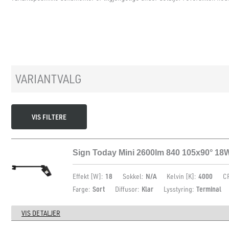
VARIANTVALG
VIS FILTERE
Sign Today Mini 2600lm 840 105x90° 18
Effekt [W]:
18
Sokkel:
N/A
Kelvin [K]:
4000
CR
Farge:
Sort
Diffusor:
Klar
Lysstyring:
Terminal
VIS DETALJER