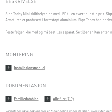
BESKRIVELSE
Sign Today Mini skiltbelysning med LED til en svært gunstig pris. Si
Armaturen er produsert i formstøpt aluminium. Sign Today har inneby
Feste følger ikke med og må bestilles separat. Se tilbehør. Kan enten 
MONTERING
Installasjonsmanual
DOKUMENTASJON
Familiedatablad
Alle filer (ZIP)
Variantspesifikke dokumenter er tilgjengelige under detaljer i oversikten ned