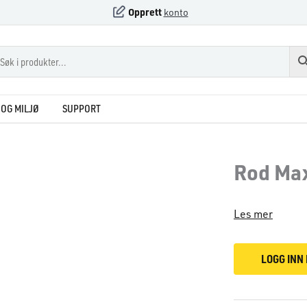
Opprett
konto
OG MILJØ
SUPPORT
Rod Max
Les mer
LOGG INN 