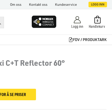
Om oss
Kontakt oss
Kundeservice
LOGG INN
0
Logg inn
Handlekurv
FDV / PRODUKTARK
i C+T Reflector 60°
FOR Å SE PRISER