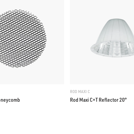
ROD MAXI C
Honeycomb
Rod Maxi C+T Reflector 20°