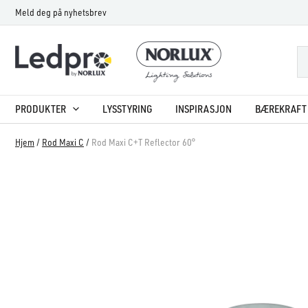
Hopp
Meld deg på nyhetsbrev
rett
til
innholdet
PRODUKTER
LYSSTYRING
INSPIRASJON
BÆREKRAFT 
Hjem
/
Rod Maxi C
/
Rod Maxi C+T Reflector 60°