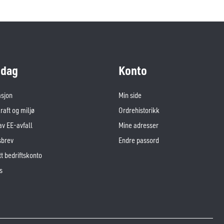
dag
Konto
asjon
Min side
aft og miljø
Ordrehistorikk
av EE-avfall
Mine adresser
sbrev
Endre passord
t bedriftskonto
s