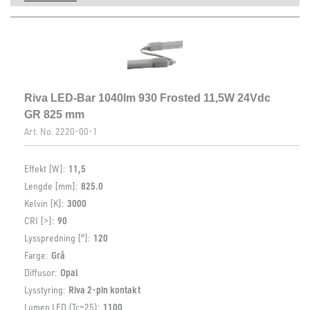
Riva LED-Bar 1040lm 930 Frosted 11,5W 24Vdc
GR 825 mm
Art. No.
2220-00-1
Effekt [W]:
11,5
Lengde [mm]:
825.0
Kelvin [K]:
3000
CRI [>]:
90
Lysspredning [°]:
120
Farge:
Grå
Diffusor:
Opal
Lysstyring:
Riva 2-pin kontakt
Lumen LED (Tc=25):
1100