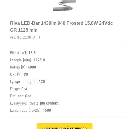
Riva LED-Bar 1430lm 940 Frosted 15,8W 24Vdc
GR 1125 mm
Art. No.
2230-01-1
Effekt [W]:
15,8
Lengde [mm]:
1125.0
Kelvin [K]:
4000
CRI [>]:
90
Lysspredning [°]:
120
Farge:
Grå
Diffusor:
Opal
Lysstyring:
Riva 2-pin kontakt
Lumen LED (Tc=25):
1500
LOGG INN FOR Å SE PRISER