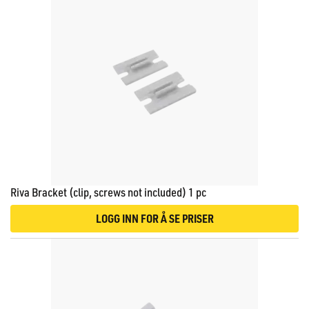
Riva Bracket (clip, screws not included) 1 pc
LOGG INN FOR Å SE PRISER