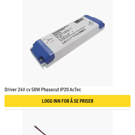
Driver 24V cv 50W Phasecut IP20 AcTec
LOGG INN FOR Å SE PRISER