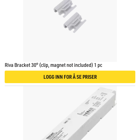
Riva Bracket 30° (clip, magnet not included) 1 pc
LOGG INN FOR Å SE PRISER