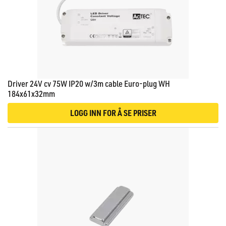
Driver 24V cv 75W IP20 w/3m cable Euro-plug WH
184x61x32mm
LOGG INN FOR Å SE PRISER