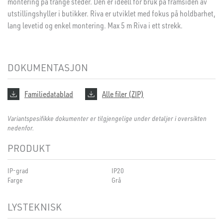
montering på trange steder. Den er ideell for bruk på framsiden av
utstillingshyller i butikker. Riva er utviklet med fokus på holdbarhet,
lang levetid og enkel montering. Max 5 m Riva i ett strekk.
DOKUMENTASJON
Familiedatablad
Alle filer (ZIP)
Variantspesifikke dokumenter er tilgjengelige under detaljer i oversikten
nedenfor.
PRODUKT
IP-grad
IP20
Farge
Grå
LYSTEKNISK