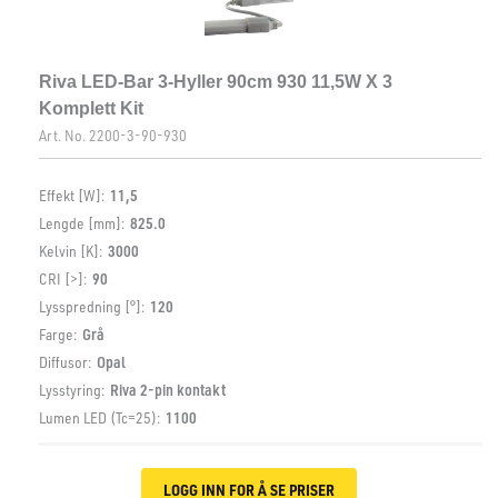
Riva LED-Bar 3-Hyller 90cm 930 11,5W X 3
Komplett Kit
Art. No.
2200-3-90-930
Effekt [W]:
11,5
Lengde [mm]:
825.0
Kelvin [K]:
3000
CRI [>]:
90
Lysspredning [°]:
120
Farge:
Grå
Diffusor:
Opal
Lysstyring:
Riva 2-pin kontakt
Lumen LED (Tc=25):
1100
LOGG INN FOR Å SE PRISER