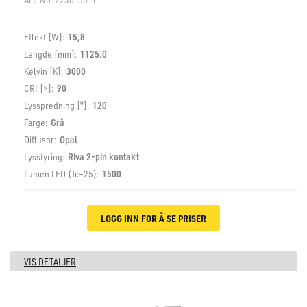
Effekt [W]:
15,8
Lengde [mm]:
1125.0
Kelvin [K]:
3000
CRI [>]:
90
Lysspredning [°]:
120
Farge:
Grå
Diffusor:
Opal
Lysstyring:
Riva 2-pin kontakt
Lumen LED (Tc=25):
1500
LOGG INN FOR Å SE PRISER
VIS DETALJER