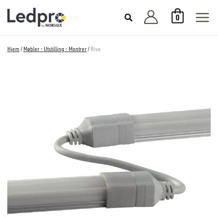
Hopp
0
rett
til
innholdet
Hjem
/
Møbler - Utstilling - Montrer
/
Riva