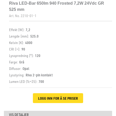
Riva LED-Bar 650lm 940 Frosted 7,2W 24Vdc GR
525 mm
Art. No.
2210-01-1
Effekt [W]:
7,2
Lengde [mm]:
525.0
Kelvin [K]:
4000
CRI [>]:
90
Lysspredning [°]:
120
Farge:
Grå
Diffusor:
Opal
Lysstyring:
Riva 2-pin kontakt
Lumen LED (Tc=25):
700
LOGG INN FOR Å SE PRISER
VIS DETALJER