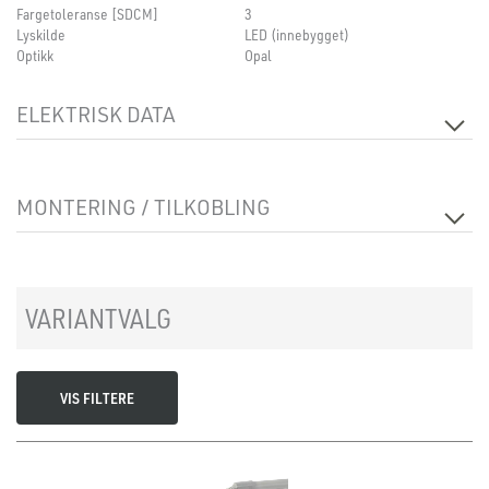
Fargetoleranse [SDCM]
3
Lyskilde
LED (innebygget)
Optikk
Opal
ELEKTRISK DATA
Dimmetype
Avhengig av driver
Spenning [V]
24VDC
MONTERING / TILKOBLING
Isolasjonsklasse
2
Tilkobling
Riva 2-pin kontakt
Montering
Utenpåliggende, Vegg, Tak
VARIANTVALG
VIS FILTERE