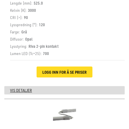
Lengde [mm]:
525.0
Kelvin [K]:
3000
CRI [>]:
90
Lysspredning [°]:
120
Farge:
Grå
Diffusor:
Opal
Lysstyring:
Riva 2-pin kontakt
Lumen LED (Tc=25):
700
LOGG INN FOR Å SE PRISER
VIS DETALJER