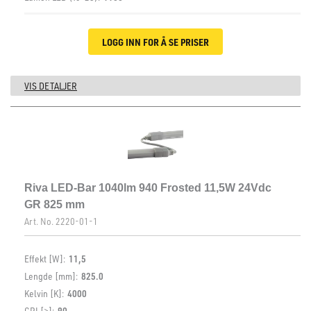
LOGG INN FOR Å SE PRISER
VIS DETALJER
Riva LED-Bar 1040lm 940 Frosted 11,5W 24Vdc
GR 825 mm
Art. No.
2220-01-1
Effekt [W]:
11,5
Lengde [mm]:
825.0
Kelvin [K]:
4000
CRI [>]:
90