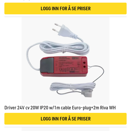
LOGG INN FOR Å SE PRISER
Driver 24V cv 20W IP20 w/1m cable Euro-plug+2m Riva WH
LOGG INN FOR Å SE PRISER