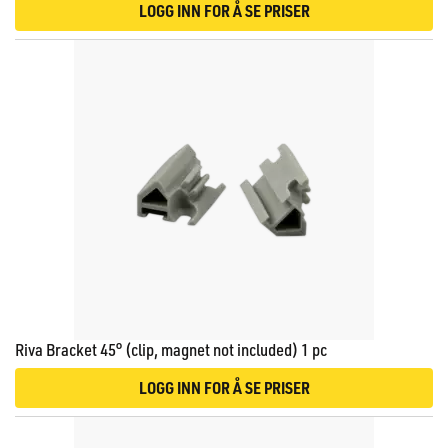
LOGG INN FOR Å SE PRISER
Riva Bracket 45° (clip, magnet not included) 1 pc
LOGG INN FOR Å SE PRISER