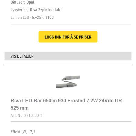
Diffusor:
Opal
Lysstyring:
Riva 2-pin kontakt
Lumen LED (Tc=25):
1100
LOGG INN FOR Å SE PRISER
VIS DETALJER
Riva LED-Bar 650lm 930 Frosted 7,2W 24Vdc GR
525 mm
Art. No.
2210-00-1
Effekt [W]:
7,2