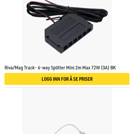
Riva/Mag Track- 6-way Splitter Mini 2m Max 72W (3A) BK
LOGG INN FOR Å SE PRISER