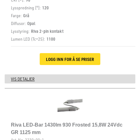
Lysspredning [°]:
120
Farge:
Grå
Diffusor:
Opal
Lysstyring:
Riva 2-pin kontakt
Lumen LED (Tc=25):
1100
LOGG INN FOR Å SE PRISER
VIS DETALJER
Riva LED-Bar 1430lm 930 Frosted 15,8W 24Vdc
GR 1125 mm
Art. No.
2230-00-1