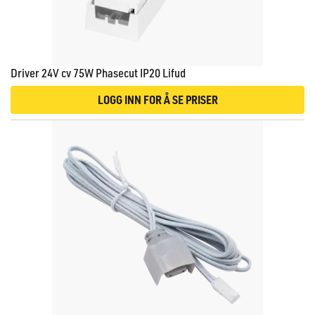
Driver 24V cv 75W Phasecut IP20 Lifud
LOGG INN FOR Å SE PRISER