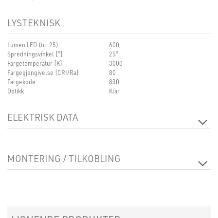
LYSTEKNISK
Lumen LED (tc=25)
600
Spredningsvinkel [°]
25°
Fargetemperatur [K]
3000
Fargegjengivelse [CRI/Ra]
80
Fargekode
830
Optikk
Klar
ELEKTRISK DATA
Dimmetype
Faseavsnitt
Spenning [V]
230V 50Hz
MONTERING / TILKOBLING
Isolasjonsklasse
1
Sokkel
N/A
Systemeffekt [W]
6
Tilkobling
Terminal
Lyseffekt [lm/W]
38
Montering
Innfelt, Bakke