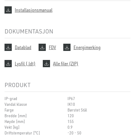
Installasjonsmanual
DOKUMENTASJON
Datablad
FDV
Energimerking
Lysfil (.ldt)
Alle filer (ZIP)
PRODUKT
IP-grad
IP67
Vandal klasse
IK10
Farge
Børstet Stål
Bredde [mm]
120
Høyde [mm]
155
Vekt [kg]
0.9
Driftstemperatur [°C]
-20 - 50