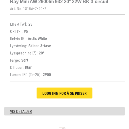
Ray Mini AW 2900lm 932 20° 22W BK 3-circuit
Art. No.
18156-7-20-2
Effekt [W]:
23
CRI [>]:
95
Kelvin [K]:
Arctic White
Lysstyring:
Skinne 3-fase
Lysspredning [°]:
20°
Farge:
Sort
Diffusor:
Klar
Lumen LED (Tc=25):
2900
LOGG INN FOR Å SE PRISER
VIS DETALJER