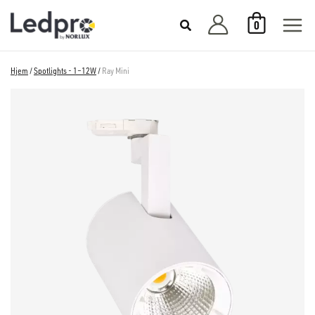
Hopp
0
rett
til
innholdet
Hjem
/
Spotlights - 1–12W
/
Ray Mini