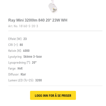
Ray Mini 3200lm 840 20° 23W WH
Art. No.
18160-5-20-3
Effekt [W]:
23
CRI [>]:
80
Kelvin [K]:
4000
Lysstyring:
Skinne 3-fase
Lysspredning [°]:
20°
Farge:
Hvit
Diffusor:
Klar
Lumen LED (Tc=25):
3200
LOGG INN FOR Å SE PRISER