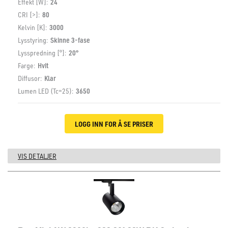
Effekt [W]:
24
CRI [>]:
80
Kelvin [K]:
3000
Lysstyring:
Skinne 3-fase
Lysspredning [°]:
20°
Farge:
Hvit
Diffusor:
Klar
Lumen LED (Tc=25):
3650
LOGG INN FOR Å SE PRISER
VIS DETALJER