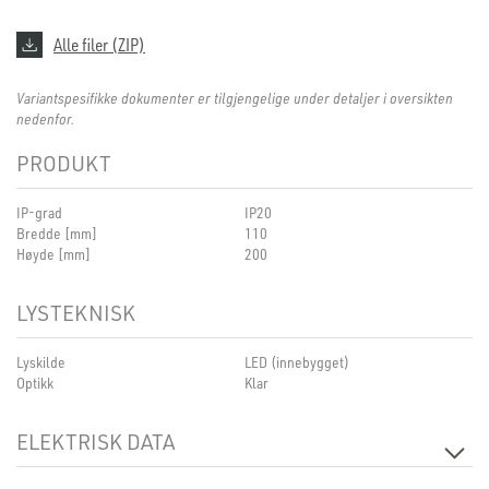
Alle filer (ZIP)
Variantspesifikke dokumenter er tilgjengelige under detaljer i oversikten
nedenfor.
PRODUKT
IP-grad
IP20
Bredde [mm]
110
Høyde [mm]
200
LYSTEKNISK
Lyskilde
LED (innebygget)
Optikk
Klar
ELEKTRISK DATA