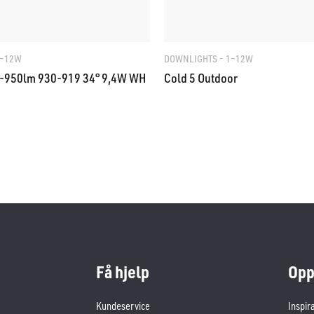
1–12W
DOWNLIGHTS - 1–12W
-950lm 930-919 34° 9,4W WH
Cold 5 Outdoor
Få hjelp
Opp
Kundeservice
Inspir