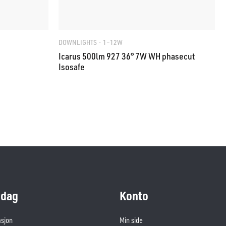
DOWNLIGHTS - 1–12W
Icarus 500lm 927 36° 7W WH phasecut
Isosafe
dag
Konto
asjon
Min side