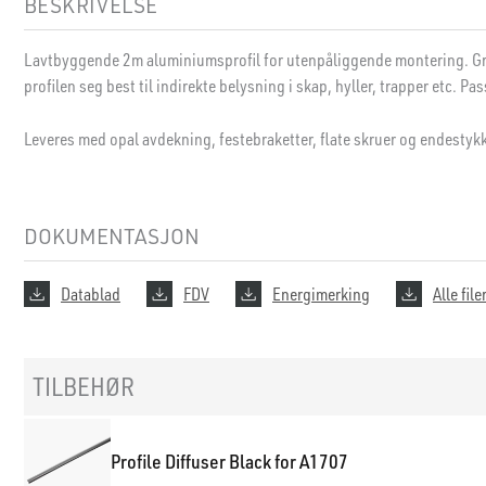
BESKRIVELSE
Lavtbyggende 2m aluminiumsprofil for utenpåliggende montering. G
profilen seg best til indirekte belysning i skap, hyller, trapper etc. Pas
Leveres med opal avdekning, festebraketter, flate skruer og endestykk
DOKUMENTASJON
Datablad
FDV
Energimerking
Alle file
TILBEHØR
Profile Diffuser Black for A1707