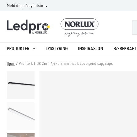
Hopp
Meld deg på nyhetsbrev
rett
til
innholdet
PRODUKTER
LYSSTYRING
INSPIRASJON
BÆREKRAFT 
Hjem
/
Profile U1 BK 2m 17,4×8,2mm incl f. cover,end cap, clips