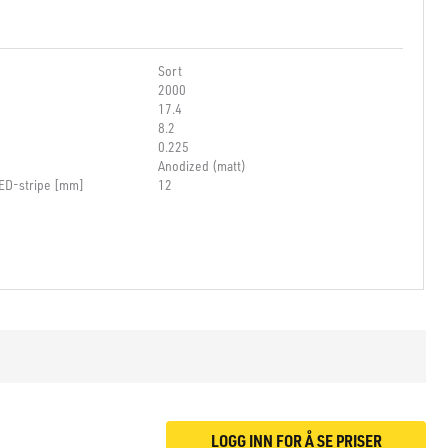
Sort
2000
17.4
8.2
0.225
Anodized (matt)
LED-stripe [mm]
12
LOGG INN FOR Å SE PRISER