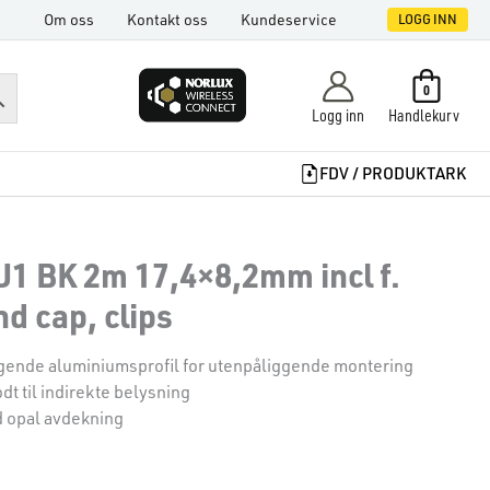
Om oss
Kontakt oss
Kundeservice
LOGG INN
0
Logg inn
Handlekurv
FDV / PRODUKTARK
 U1 BK 2m 17,4×8,2mm incl f.
d cap, clips
gende aluminiumsprofil for utenpåliggende montering
dt til indirekte belysning
 opal avdekning