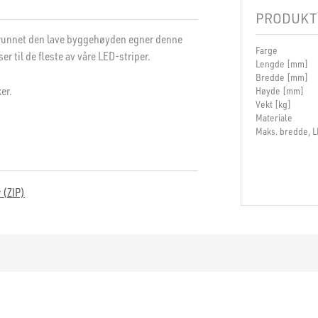
PRODUKT
runnet den lave byggehøyden egner denne
Farge
ser til de fleste av våre LED-striper.
Lengde [mm]
Bredde [mm]
er.
Høyde [mm]
Vekt [kg]
Materiale
Maks. bredde, 
r (ZIP)