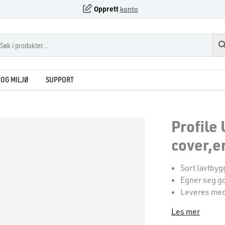
Opprett
konto
OG MILJØ
SUPPORT
Profile
cover,en
Sort lavtbyg
Egner seg go
Leveres med
Les mer