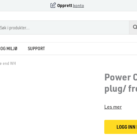
Opprett
konto
OG MILJØ
SUPPORT
ee end WH
Power C
plug/ f
Les mer
LOGG INN 