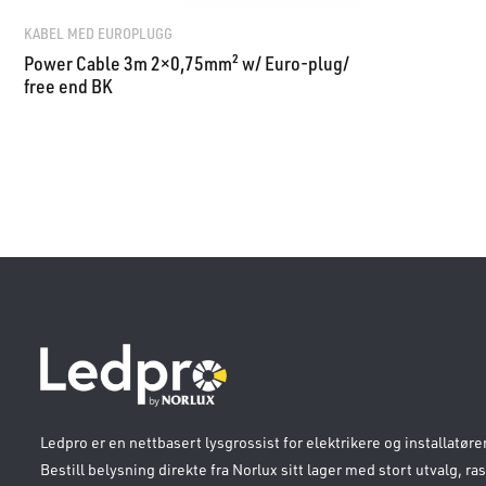
KABEL MED EUROPLUGG
Power Cable 3m 2×0,75mm² w/ Euro-plug/
free end BK
Ledpro er en nettbasert lysgrossist for elektrikere og installatører
Bestill belysning direkte fra Norlux sitt lager med stort utvalg, ra