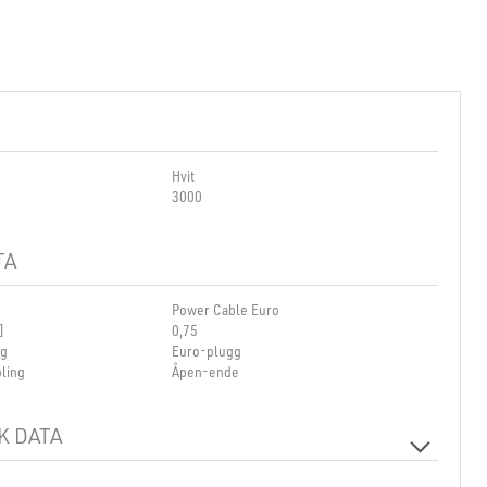
Hvit
3000
TA
Power Cable Euro
]
0,75
ng
Euro-plugg
ling
Åpen-ende
K DATA
230V 50Hz