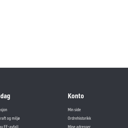
dag
Konto
asjon
Min side
aft og miljø
Ordrehistorikk
av EE-avfall
Mine adresser