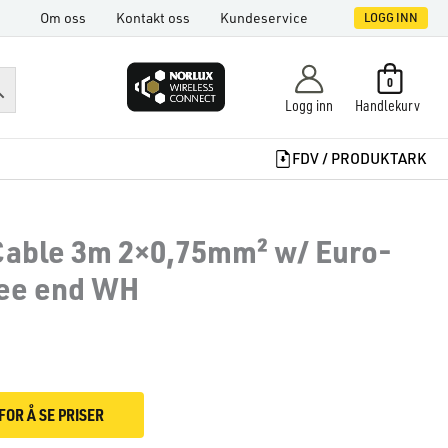
Om oss
Kontakt oss
Kundeservice
LOGG INN
0
Logg inn
Handlekurv
FDV / PRODUKTARK
able 3m 2×0,75mm² w/ Euro-
ree end WH
FOR Å SE PRISER