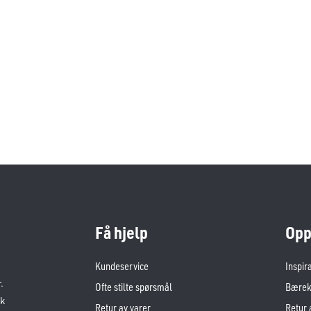
Få hjelp
Opp
Kundeservice
Inspir
.
Ofte stilte spørsmål
Bærekr
sk
Retur av varer
Retur 