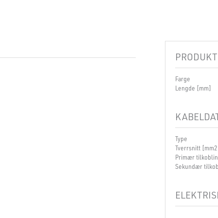
PRODUKT
Farge
Lengde [mm]
KABELDA
Type
Tverrsnitt [mm2
Primær tilkobli
Sekundær tilkob
ELEKTRIS
Spenning [V]