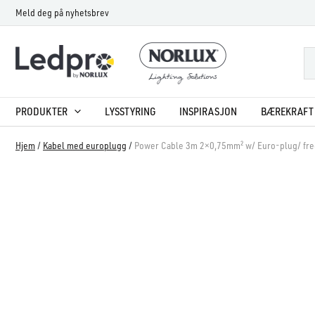
Hopp
Meld deg på nyhetsbrev
rett
til
innholdet
PRODUKTER
LYSSTYRING
INSPIRASJON
BÆREKRAFT 
Hjem
/
Kabel med europlugg
/
Power Cable 3m 2×0,75mm² w/ Euro-plug/ fr