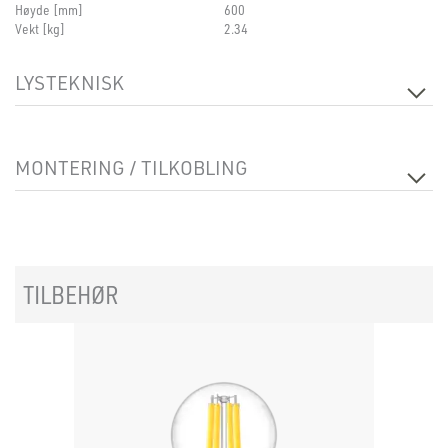
Høyde [mm]
600
Vekt [kg]
2.34
LYSTEKNISK
Lyskilde
Lyskilde ikke inkludert
MONTERING / TILKOBLING
Tilkobling
Euro
Montering
Bord
TILBEHØR