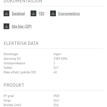
DOKUMENTASJON
Datablad
FDV
Energimerking
Alle filer (ZIP)
ELEKTRISK DATA
Dimmetype
Ingen
Spenning [V]
230V 50Hz
Isolasjonsklasse
2
Sokkel
E27
Maks effekt, lyskilde [W]
40
PRODUKT
IP-grad
IP20
Farge
Sort
Bredde [mm]
256