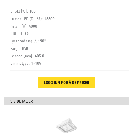
Effekt [W]:
100
Lumen LED (Tc=25):
15500
Kelvin [K]:
4000
CRI [>]:
80
Lysspredning [°]:
90°
Farge:
Hvit
Lengde [mm]:
405.0
Dimmetype:
1-10V
LOGG INN FOR Å SE PRISER
VIS DETALJER