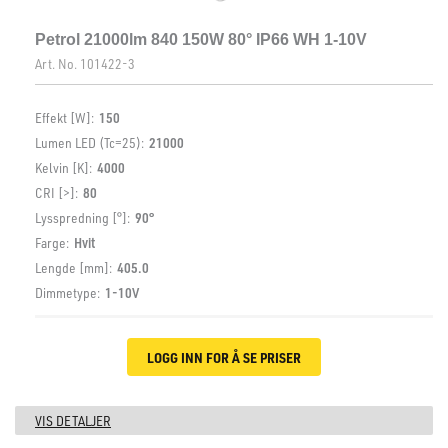
Petrol 21000lm 840 150W 80° IP66 WH 1-10V
Art. No.
101422-3
Effekt [W]:
150
Lumen LED (Tc=25):
21000
Kelvin [K]:
4000
CRI [>]:
80
Lysspredning [°]:
90°
Farge:
Hvit
Lengde [mm]:
405.0
Dimmetype:
1-10V
LOGG INN FOR Å SE PRISER
VIS DETALJER