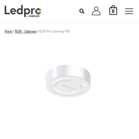
Hopp
0
rett
til
innholdet
Hjem
/
NSW - Gateway
/
NSW Pro Gateway WH