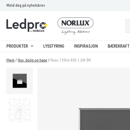
Hopp
Meld deg på nyhetsbrev
rett
til
innholdet
PRODUKTER
LYSSTYRING
INSPIRASJON
BÆREKRAFT 
Hjem
/
Hus, bolig og hage
/
Naos 120lm 830 1,5W BK