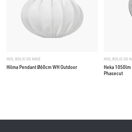
HUS, BOLIG OG HAGE
HUS, BOLIG OG 
Hilma Pendant Ø60cm WH Outdoor
Heka 1050lm 
Phasecut