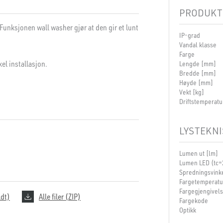
PRODUKT
Funksjonen wall washer gjør at den gir et lunt
IP-grad
Vandal klasse
Farge
el installasjon.
Lengde [mm]
Bredde [mm]
Høyde [mm]
Vekt [kg]
Driftstemperatu
LYSTEKNI
Lumen ut [lm]
Lumen LED (tc=
Spredningsvinke
Fargetemperatu
Fargegjengivel
ldt)
Alle filer (ZIP)
Fargekode
Optikk