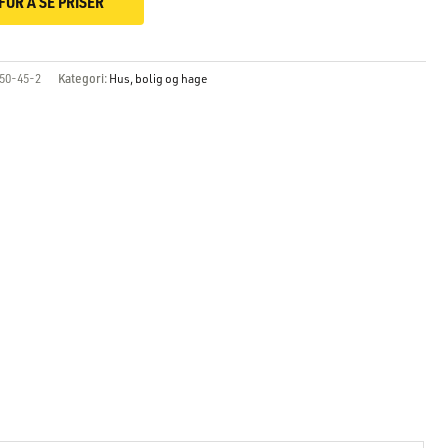
FOR Å SE PRISER
50-45-2
Kategori:
Hus, bolig og hage