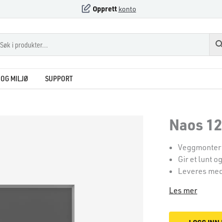
Opprett
konto
OG MILJØ
SUPPORT
Naos 12
Veggmontert
Gir et lunt 
Leveres med
Les mer