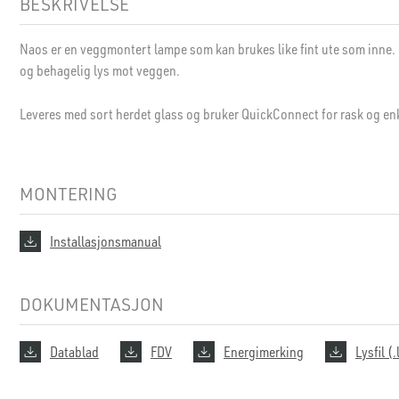
BESKRIVELSE
Naos er en veggmontert lampe som kan brukes like fint ute som inne. 
og behagelig lys mot veggen.
Leveres med sort herdet glass og bruker QuickConnect for rask og enk
MONTERING
Installasjonsmanual
DOKUMENTASJON
Datablad
FDV
Energimerking
Lysfil (.