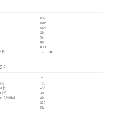
IP65
IK06
Sort
80
36
80
0.11
r [°C]
-20 - 50
SK
71
25)
120
l [°]
45°
r [K]
3000
se [CRI/Ra]
80
830
Klar