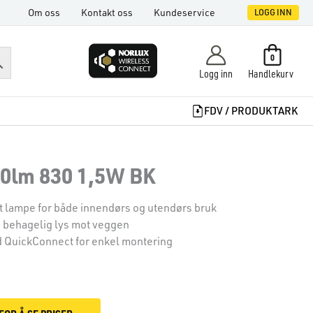
Om oss
Kontakt oss
Kundeservice
LOGG INN
0
Logg inn
Handlekurv
FDV / PRODUKTARK
0lm 830 1,5W BK
 lampe for både innendørs og utendørs bruk
og behagelig lys mot veggen
 QuickConnect for enkel montering