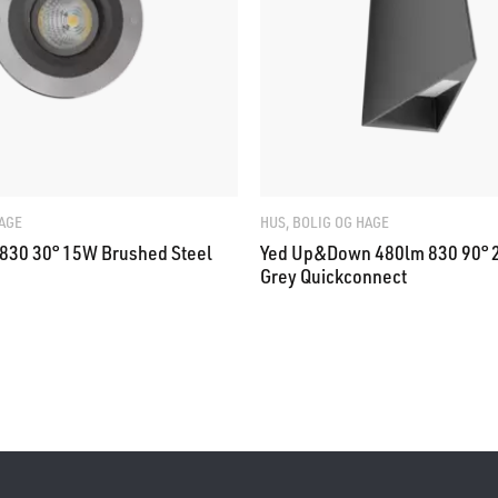
HAGE
HUS, BOLIG OG HAGE
830 30° 15W Brushed Steel
Yed Up&Down 480lm 830 90° 
Grey Quickconnect