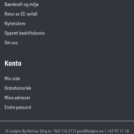
Bærekraft og miljø
Retur av EE-avfall
Nyhetsbrev
Opprett bedriftskonto
Om oss
Konto
Min side
Ordrehistorikk
Mine adresser
Endre passord
© Ledpro By Norlux (Org.nr.: 963 116 217) post@ledpro.no | +47 97 11 18