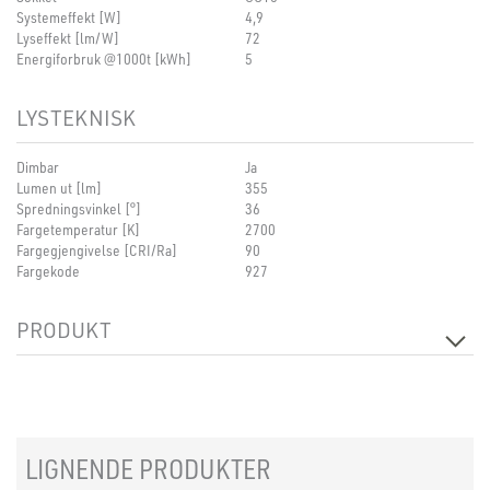
Systemeffekt [W]
4,9
Lyseffekt [lm/W]
72
Energiforbruk @1000t [kWh]
5
LYSTEKNISK
Dimbar
Ja
Lumen ut [lm]
355
Spredningsvinkel [°]
36
Fargetemperatur [K]
2700
Fargegjengivelse [CRI/Ra]
90
Fargekode
927
PRODUKT
Bredde [mm]
50
Høyde [mm]
54
LIGNENDE PRODUKTER