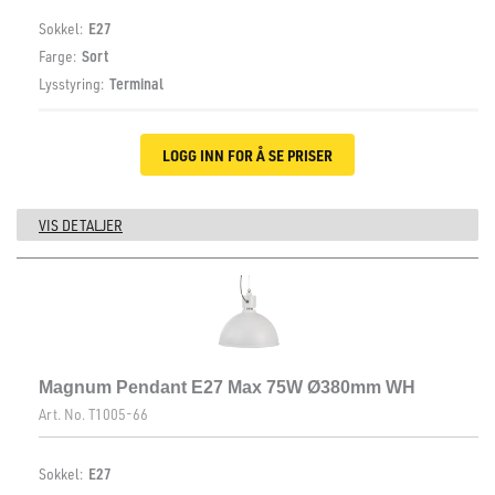
Sokkel:
E27
Farge:
Sort
Lysstyring:
Terminal
LOGG INN FOR Å SE PRISER
VIS DETALJER
Magnum Pendant E27 Max 75W Ø380mm WH
Art. No.
T1005-66
Sokkel:
E27