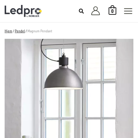
Hopp
0
rett
til
innholdet
Hjem
/
Pendel
/
Magnum Pendant