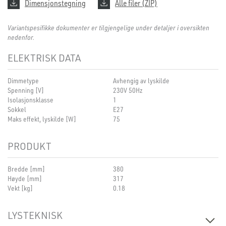
Dimensjonstegning
Alle filer (ZIP)
Variantspesifikke dokumenter er tilgjengelige under detaljer i oversikten
nedenfor.
ELEKTRISK DATA
Dimmetype
Avhengig av lyskilde
Spenning [V]
230V 50Hz
Isolasjonsklasse
1
Sokkel
E27
Maks effekt, lyskilde [W]
75
PRODUKT
Bredde [mm]
380
Høyde [mm]
317
Vekt [kg]
0.18
LYSTEKNISK