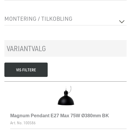
Lyskilde
Lyskilde ikke inkludert
MONTERING / TILKOBLING
Tilkobling
Terminal
Montering
Tak, Pendel
VARIANTVALG
VIS FILTERE
Magnum Pendant E27 Max 75W Ø380mm BK
Art. No.
100586