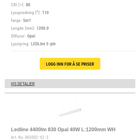
CRI [>]:
80
Lysspredning [°]:
110
Farge:
Sort
Lengde [mm]:
1200.0
Diffusor:
Opal
Lysstyring:
LEDLine 5-pin
LOGG INN FOR Å SE PRISER
VIS DETALJER
Ledline 4400lm 830 Opal 40W L:1200mm WH
Art. No.
805002-02-3