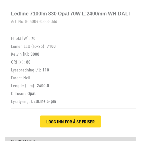
Ledline 7100lm 830 Opal 70W L:2400mm WH DALI
Art. No.
805004-03-3-ddd
Effekt [W]:
70
Lumen LED (Tc=25):
7100
Kelvin [K]:
3000
CRI [>]:
80
Lysspredning [°]:
110
Farge:
Hvit
Lengde [mm]:
2400.0
Diffusor:
Opal
Lysstyring:
LEDLine 5-pin
LOGG INN FOR Å SE PRISER