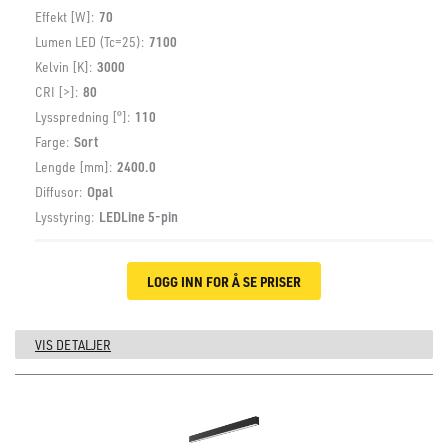
Effekt [W]:
70
Lumen LED (Tc=25):
7100
Kelvin [K]:
3000
CRI [>]:
80
Lysspredning [°]:
110
Farge:
Sort
Lengde [mm]:
2400.0
Diffusor:
Opal
Lysstyring:
LEDLine 5-pin
LOGG INN FOR Å SE PRISER
VIS DETALJER