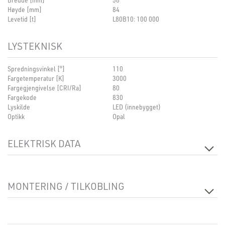
Høyde [mm]
84
Levetid [t]
L80B10: 100 000
LYSTEKNISK
Spredningsvinkel [°]
110
Fargetemperatur [K]
3000
Fargegjengivelse [CRI/Ra]
80
Fargekode
830
Lyskilde
LED (innebygget)
Optikk
Opal
ELEKTRISK DATA
Dimmetype
Ingen
Spenning [V]
230V 50Hz
MONTERING / TILKOBLING
Isolasjonsklasse
2
Sokkel
N/A
Tilkobling
LEDLine 5-pin
Montering
Innfelt, Utenpåliggende, Tak, Pendel