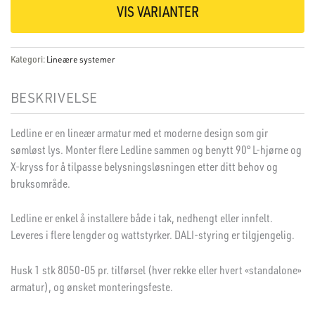
VIS VARIANTER
Kategori:
Lineære systemer
BESKRIVELSE
Ledline er en lineær armatur med et moderne design som gir
sømløst lys. Monter flere Ledline sammen og benytt 90° L-hjørne og
X-kryss for å tilpasse belysningsløsningen etter ditt behov og
bruksområde.
Ledline er enkel å installere både i tak, nedhengt eller innfelt.
Leveres i flere lengder og wattstyrker. DALI-styring er tilgjengelig.
Husk 1 stk 8050-05 pr. tilførsel (hver rekke eller hvert «standalone»
armatur), og ønsket monteringsfeste.