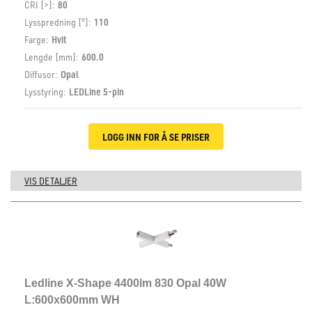
CRI [>]:
80
Lysspredning [°]:
110
Farge:
Hvit
Lengde [mm]:
600.0
Diffusor:
Opal
Lysstyring:
LEDLine 5-pin
LOGG INN FOR Å SE PRISER
VIS DETALJER
Ledline X-Shape 4400lm 830 Opal 40W
L:600x600mm WH