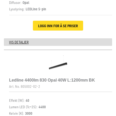
Diffusor:
Opal
Lysstyring:
LEDLine 5-pin
LOGG INN FOR Å SE PRISER
VIS DETALJER
Ledline 4400lm 830 Opal 40W L:1200mm BK
Art. No.
805002-02-2
Effekt [W]:
40
Lumen LED (Tc=25):
4400
Kelvin [K]:
3000