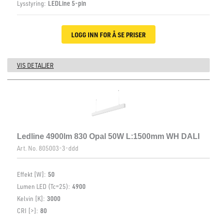
Lysstyring:
LEDLine 5-pin
LOGG INN FOR Å SE PRISER
VIS DETALJER
Ledline 4900lm 830 Opal 50W L:1500mm WH DALI
Art. No.
805003-3-ddd
Effekt [W]:
50
Lumen LED (Tc=25):
4900
Kelvin [K]:
3000
CRI [>]:
80