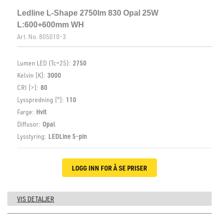
Ledline L-Shape 2750lm 830 Opal 25W
L:600+600mm WH
Art. No.
805010-3
Lumen LED (Tc=25):
2750
Kelvin [K]:
3000
CRI [>]:
80
Lysspredning [°]:
110
Farge:
Hvit
Diffusor:
Opal
Lysstyring:
LEDLine 5-pin
LOGG INN FOR Å SE PRISER
VIS DETALJER