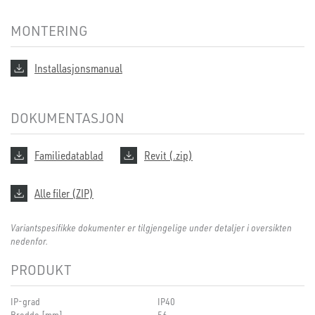
MONTERING
Installasjonsmanual
DOKUMENTASJON
Familiedatablad
Revit (.zip)
Alle filer (ZIP)
Variantspesifikke dokumenter er tilgjengelige under detaljer i oversikten
nedenfor.
PRODUKT
IP-grad
IP40
Bredde [mm]
56