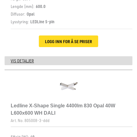
Lengde [mm]:
600.0
Diffusor:
Opal
Lysstyring:
LEDLine 5-pin
LOGG INN FOR Å SE PRISER
VIS DETALJER
Ledline X-Shape Single 4400lm 830 Opal 40W
L600x600 WH DALI
Art. No.
805008-3-ddd
Effekt [W]:
40