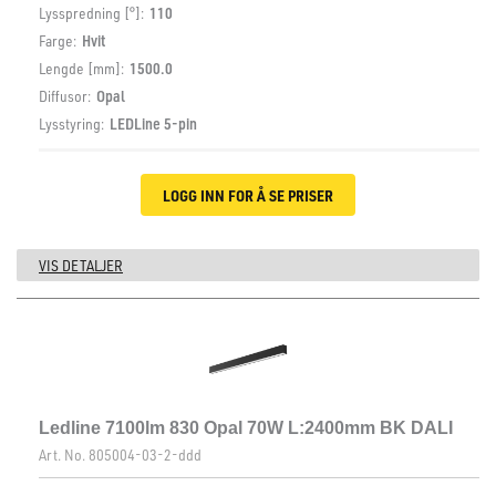
Lysspredning [°]:
110
Farge:
Hvit
Lengde [mm]:
1500.0
Diffusor:
Opal
Lysstyring:
LEDLine 5-pin
LOGG INN FOR Å SE PRISER
VIS DETALJER
Ledline 7100lm 830 Opal 70W L:2400mm BK DALI
Art. No.
805004-03-2-ddd