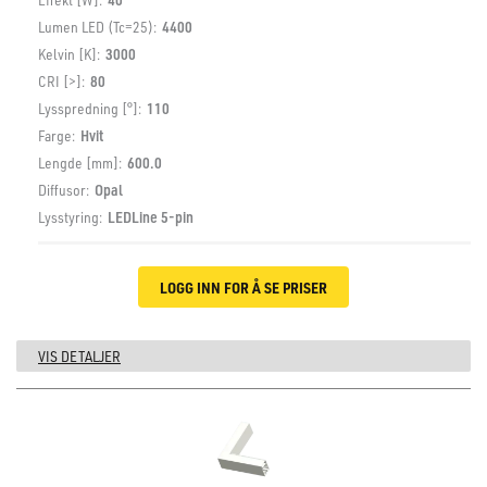
Lumen LED (Tc=25):
4400
Kelvin [K]:
3000
CRI [>]:
80
Lysspredning [°]:
110
Farge:
Hvit
Lengde [mm]:
600.0
Diffusor:
Opal
Lysstyring:
LEDLine 5-pin
LOGG INN FOR Å SE PRISER
VIS DETALJER