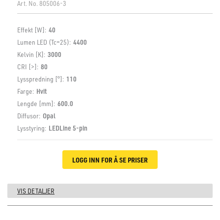
Art. No.
805006-3
Effekt [W]:
40
Lumen LED (Tc=25):
4400
Kelvin [K]:
3000
CRI [>]:
80
Lysspredning [°]:
110
Farge:
Hvit
Lengde [mm]:
600.0
Diffusor:
Opal
Lysstyring:
LEDLine 5-pin
LOGG INN FOR Å SE PRISER
VIS DETALJER