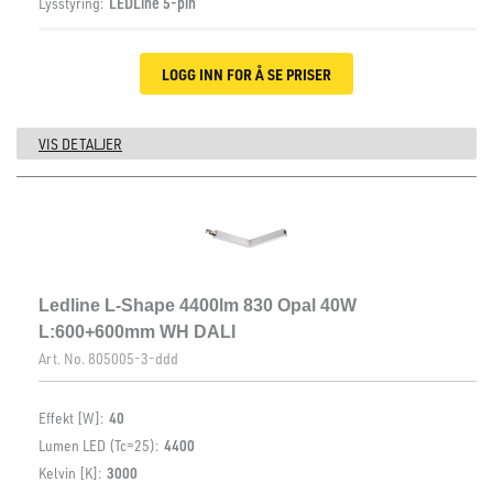
Lysstyring:
LEDLine 5-pin
LOGG INN FOR Å SE PRISER
VIS DETALJER
Ledline L-Shape 4400lm 830 Opal 40W
L:600+600mm WH DALI
Art. No.
805005-3-ddd
Effekt [W]:
40
Lumen LED (Tc=25):
4400
Kelvin [K]:
3000