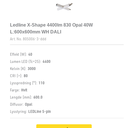
Ledline X-Shape 4400lm 830 Opal 40W
L:600x600mm WH DALI
Art. No.
805006-3-ddd
Effekt [W]:
40
Lumen LED (Tc=25):
4400
Kelvin [K]:
3000
CRI [>]:
80
Lysspredning [°]:
110
Farge:
Hvit
Lengde [mm]:
600.0
Diffusor:
Opal
Lysstyring:
LEDLine 5-pin