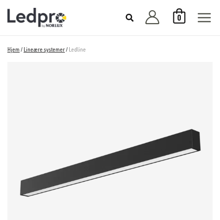
Hopp
0
rett
til
innholdet
Hjem
/
Lineære systemer
/
Ledline