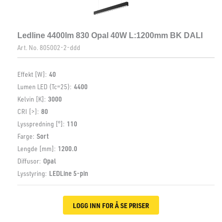
Ledline 4400lm 830 Opal 40W L:1200mm BK DALI
Art. No.
805002-2-ddd
Effekt [W]:
40
Lumen LED (Tc=25):
4400
Kelvin [K]:
3000
CRI [>]:
80
Lysspredning [°]:
110
Farge:
Sort
Lengde [mm]:
1200.0
Diffusor:
Opal
Lysstyring:
LEDLine 5-pin
LOGG INN FOR Å SE PRISER