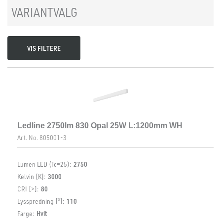
VARIANTVALG
VIS FILTERE
Ledline 2750lm 830 Opal 25W L:1200mm WH
Art. No.
805001-3
Lumen LED (Tc=25):
2750
Kelvin [K]:
3000
CRI [>]:
80
Lysspredning [°]:
110
Farge:
Hvit