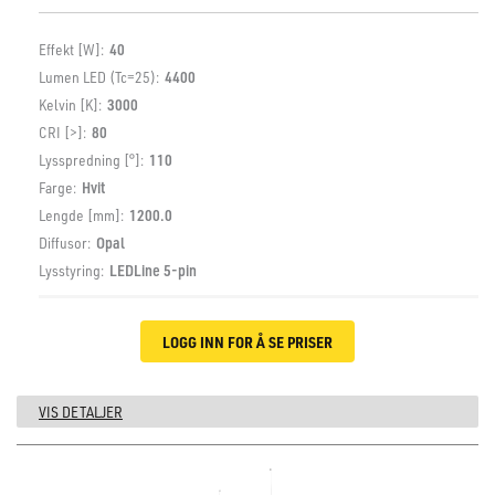
Effekt [W]:
40
Lumen LED (Tc=25):
4400
Kelvin [K]:
3000
CRI [>]:
80
Lysspredning [°]:
110
Farge:
Hvit
Lengde [mm]:
1200.0
Diffusor:
Opal
Lysstyring:
LEDLine 5-pin
LOGG INN FOR Å SE PRISER
VIS DETALJER