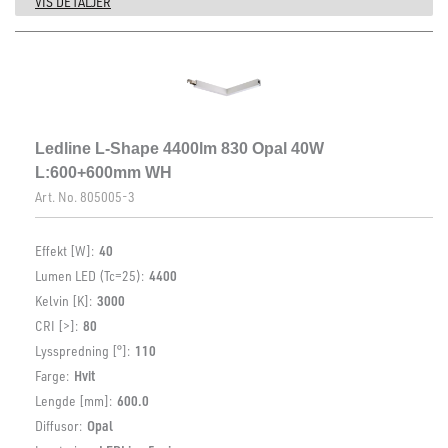
VIS DETALJER
Ledline L-Shape 4400lm 830 Opal 40W
L:600+600mm WH
Art. No.
805005-3
Effekt [W]:
40
Lumen LED (Tc=25):
4400
Kelvin [K]:
3000
CRI [>]:
80
Lysspredning [°]:
110
Farge:
Hvit
Lengde [mm]:
600.0
Diffusor:
Opal