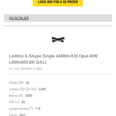
LOGG INN FOR Å SE PRISER
VIS DETALJER
Ledline X-Shape Single 4400lm 830 Opal 40W
L600x600 BK DALI
Art. No.
805008-2-ddd
Effekt [W]:
40
Lumen LED (Tc=25):
4400
Kelvin [K]:
3000
CRI [>]:
80
Lysspredning [°]:
110
Farge:
Sort