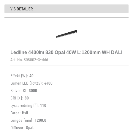
VIS DETALJER
Ledline 4400lm 830 Opal 40W L:1200mm WH DALI
Art. No.
805002-3-ddd
Effekt [W]:
40
Lumen LED (Tc=25):
4400
Kelvin [K]:
3000
CRI [>]:
80
Lysspredning [°]:
110
Farge:
Hvit
Lengde [mm]:
1200.0
Diffusor:
Opal