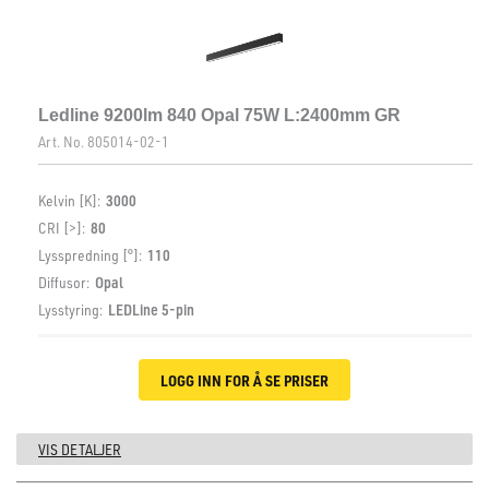
Ledline 9200lm 840 Opal 75W L:2400mm GR
Art. No.
805014-02-1
Kelvin [K]:
3000
CRI [>]:
80
Lysspredning [°]:
110
Diffusor:
Opal
Lysstyring:
LEDLine 5-pin
LOGG INN FOR Å SE PRISER
VIS DETALJER